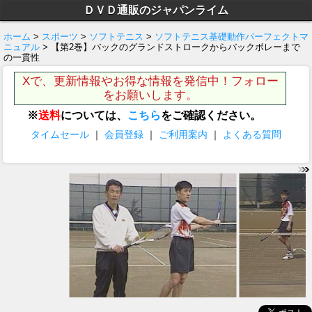
ＤＶＤ通販のジャパンライム
ホーム
>
スポーツ
>
ソフトテニス
>
ソフトテニス基礎動作パーフェクトマ
ニュアル
> 【第2巻】バックのグランドストロークからバックボレーまで
の一貫性
Xで、更新情報やお得な情報を発信中！フォロー
をお願いします。
※
送料
については、
こちら
をご確認ください。
タイムセール
｜
会員登録
｜
ご利用案内
｜
よくある質問