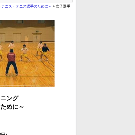
トテニス・テニス選手のために～
> 女子選手
ーニング
のために～
0円)