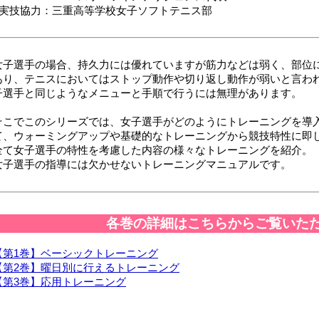
■実技協力：三重高等学校女子ソフトテニス部
女子選手の場合、持久力には優れていますが筋力などは弱く、部位
あり、テニスにおいてはストップ動作や切り返し動作が弱いと言わ
子選手と同じようなメニューと手順で行うには無理があります。
そこでこのシリーズでは、女子選手がどのようにトレーニングを導
て、ウォーミングアップや基礎的なトレーニングから競技特性に即
全て女子選手の特性を考慮した内容の様々なトレーニングを紹介。
女子選手の指導には欠かせないトレーニングマニュアルです。
各巻の詳細はこちらからご覧いた
【第1巻】ベーシックトレーニング
【第2巻】曜日別に行えるトレーニング
【第3巻】応用トレーニング