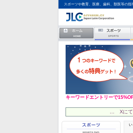
スポーツや教育、医療、歯科、獣医等の指
キーワードエントリーで15%O
… Xに
い