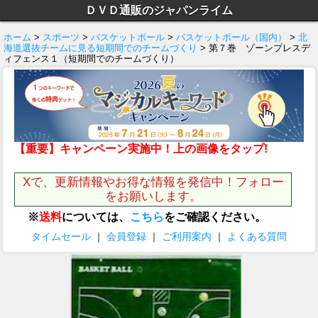
ＤＶＤ通販のジャパンライム
ホーム
>
スポーツ
>
バスケットボール
>
バスケットボール（国内）
>
北
海道選抜チームに見る短期間でのチームづくり
> 第７巻 ゾーンプレスデ
ィフェンス１（短期間でのチームづくり）
【重要】キャンペーン実施中！上の画像をタップ!
Xで、更新情報やお得な情報を発信中！フォロー
をお願いします。
※
送料
については、
こちら
をご確認ください。
タイムセール
｜
会員登録
｜
ご利用案内
｜
よくある質問