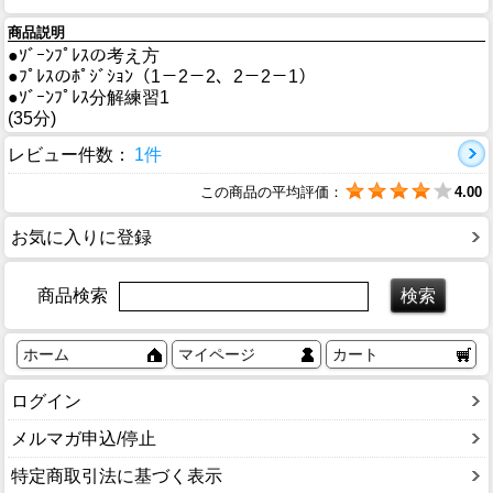
商品説明
●ｿﾞｰﾝﾌﾟﾚｽの考え方
●ﾌﾟﾚｽのﾎﾟｼﾞｼｮﾝ（1－2－2、2－2－1）
●ｿﾞｰﾝﾌﾟﾚｽ分解練習1
(35分)
レビュー件数：
1件
この商品の平均評価：
4.00
お気に入りに登録
商品検索
ホーム
マイページ
カート
ログイン
メルマガ申込/停止
特定商取引法に基づく表示