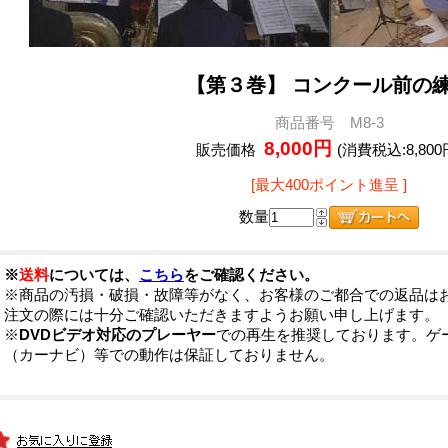
【第３巻】 コンクール前の
商品番号 M8-3
8,000円
販売価格
(消費税込:8,800
[最大400ポイント進呈 ]
数量
※
送料
については、
こちら
をご確認ください。
※商品の汚損・破損・故障等がなく、お客様のご都合での返品は
注文の際には十分ご確認いただきますようお願い申し上げます。
※
DVDビデオ対応のプレーヤー
での再生を推奨しております。ゲ
（カーナビ）等での動作は保証しておりません。