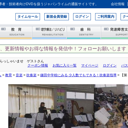
導者・技術者向けDVDを扱うジャパンライムの通販サイトです。
会社情報
タイムセール
新規会員登録
ログイン
ご利用案内
ク
て、更新情報やお得な情報を発信中！フォローお願いします！
らっしゃいませ ゲストさん
クーポン情報
お気に入り一覧
マイページ
ログイン
パス
ム
>
教育
>
音楽
>
吹奏楽
>
鎌田中学校にみる 少人数でもできる！吹奏楽指導
> 【