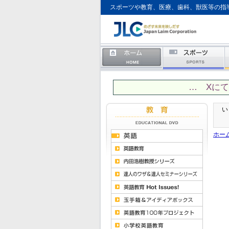
スポーツや教育、医療、歯科、獣医等の指
… Xに
い
ホー