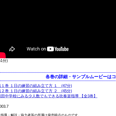
51分)
各巻の詳細・サンプルムービーはコ
第１巻 １日の練習の組み立て方 １ (47分)
第２巻 １日の練習の組み立て方 ２ (45分)
鎌田中学校にみる少人数でもできる吹奏楽指導 【全3巻】
003.7
※指導・解説・協力者等の所属は発売時点のものです。