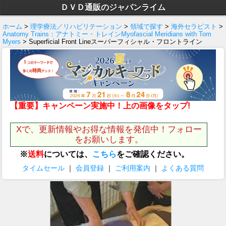
ＤＶＤ通販のジャパンライム
ホーム
>
理学療法／リハビリテーション
>
領域で探す
>
海外セラピスト
>
Anatomy Trains：アナトミー・トレインMyofascial Meridians with Tom
Myers
> Superficial Front Lineスーパーフィシャル・フロントライン
【重要】キャンペーン実施中！上の画像をタップ!
Xで、更新情報やお得な情報を発信中！フォロー
をお願いします。
※
送料
については、
こちら
をご確認ください。
タイムセール
｜
会員登録
｜
ご利用案内
｜
よくある質問