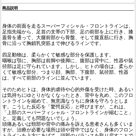
商品説明
身体の前面を走るスーパーフィシャル・フロントラインは、
足指先端から、足首の支帯の下部、足の前部を上に行き、膝
蓋骨を通って、大腿前部から骨盤、そして腹直筋に行き、胸
骨に沿って胸鎖乳突筋まで伸びるラインです。
四足動物は、柔らかくて敏感な部分を保護します。
咽喉は顎に、胸部は前脚や後脚に、腹部は背中に、性器や鼠
径部は足に守られています。しかし、ヒトの場合は、柔らか
くて敏感な部分、つまり顔、胸部、下腹部、鼠径部、性器
は、すべて前部のラインに並んでいます。
そのためヒトは、身体的虐待や心的外傷を受けた時、あるい
は気持ちにゆとりがなくなったとき、背中を丸め、このフロ
ントラインを縮めて、無意識なうちに身体を守ろうとしま
す。こうした反応を「驚愕反応」と呼びますが、これは、
「上部のスーパーフィシャル・フロントラインが縮むこと」
と、定義しても問題ないでしょう。
頭痛あるいは頸部や背中の痛みを訴える患者さんも多くいま
すが、治療が必要な場所は頭や背中ではなく、身体のフロン
トラインを上方にあげて、頭部のバランスを取り戻すことで