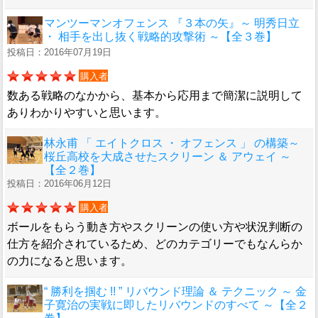
マンツーマンオフェンス 『３本の矢』～ 明秀日立
・ 相手を出し抜く戦略的攻撃術 ～【全３巻】
投稿日：2016年07月19日
購入者
数ある戦略のなかから、基本から応用まで簡潔に説明して
ありわかりやすいと思います。
林永甫 「 エイトクロス ・ オフェンス 」 の構築～
桜丘高校を大成させたスクリーン ＆ アウェイ ～
【全２巻】
投稿日：2016年06月12日
購入者
ボールをもらう動き方やスクリーンの使い方や状況判断の
仕方を紹介されているため、どのカテゴリーでもなんらか
の力になると思います。
“ 勝利を掴む !! ” リバウンド理論 ＆ テクニック ～ 金
子寛治の実戦に即したリバウンドのすべて ～【全２