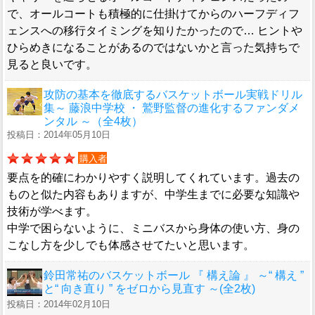
で、オールコートも積極的に仕掛けてからのハーフディフ
ェンスへの移行タイミングを知りたかったので… ヒントや
ひらめきになることがあるのではないかと言った気持ちで
見ると良いです。
攻防の基本を徹底するバスケットボール実戦ドリル
集～ 藤浪中学校 ・ 鷲野監督の進化するファンダメ
ンタル ～（全4枚）
投稿日：2014年05月10日
購入者
要点を的確にわかりやすく説明してくれています。過去の
ものと似た内容もありますが、中学生までに必要な知識や
技術が学べます。
中学で困らないように、ミニバスから身体の使い方、身の
こなし方を少しでも体感させてたいと思います。
鈴田常祐のバスケットボール 『 構え論 』 ～“ 構え ”
と“ 向き直り ” をゼロから見直す ～(全2枚)
投稿日：2014年02月10日