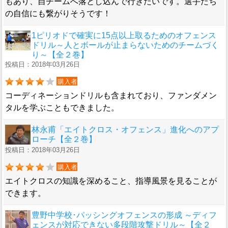
もあり、自チームへ落とし込んで行きたいです。選手たち
の自信にも繋がりそうです！
1ピリオドで確実に15点以上取るためのオフェンス
ドリル～人とボールが止まらないためのチームづく
り～【全２巻】
投稿日：2018年03月26日
購入者
コーディネーションドリルも含まれており、ファンダメン
タルを学ぶこともできました。
林永甫「エイトクロス・オフェンス」進化へのアプ
ローチ【全２巻】
投稿日：2018年03月26日
購入者
エイトクロスの知識を深めること、指導風景を見ることが
できます。
豊野中学校･パッシングオフェンスの形成 ～ディフ
ェンスが対応できない多段階攻撃ドリル～【全２