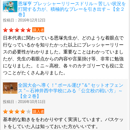
恩塚亨 プレッシャーリリースドリル～苦しい状況を
打開する力が、積極的なプレーを引き出す～【全２
巻】
投稿日：2016年12月12日
購入者
日本代表に関わっている恩塚先生が、どのような着眼点で
行なっているかを知りたかった以上にプレッシャーリリー
スの必要性がわかりました。重要なことはわかっていまし
たが、先生の着眼点からの内容や言葉掛け等、非常に勉強
になりました。ミニ～高校、各々のカテゴリーでも役に立
つことがたくさんありました。
全国大会へ導く！“ ボール運び ”＆“ セットオフェン
ス ”～石神井西中学校にみる「公立校の戦い方」～
【全２巻】
投稿日：2016年10月11日
購入者
基本的な動きををわかりやすく実演しています。バスケッ
トをしていた人は知っておいた方がいいです。