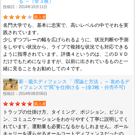
る ～（全３枚）
投稿日：2014年10月11日
購入者
名門大学でも、基本に忠実で、高いレベルの中でそれを実
践されています。
少しずつプレーの幅を広げられるように、状況判断や予測
をしやすい状況から、ライブで複雑な状況でも対応できる
ように指導されています。評価４というのは、このＤＶＤ
だけでもためになりますが、以前に出されているものと一
緒に見ることをお勧めしての４です。
新・籠久ディフェンス 「 理論と方法 」～ 攻めるデ
ィフェンスで“罠”を仕掛ける ～(全3枚・分売不可)
投稿日：2014年08月06日
購入者
トラップの仕掛け方、タイミング、ポジション、ビジョ
ン、コミュニケーションをわかりやすく丁寧に説明してく
れています。運動量も必要になるかもしれません。ボール
キャリーを遅らせるオールコートディフェンスだったの