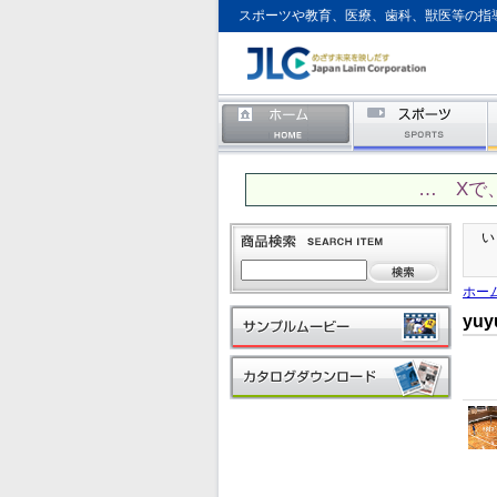
スポーツや教育、医療、歯科、獣医等の指
… Xで
い
ホー
yu