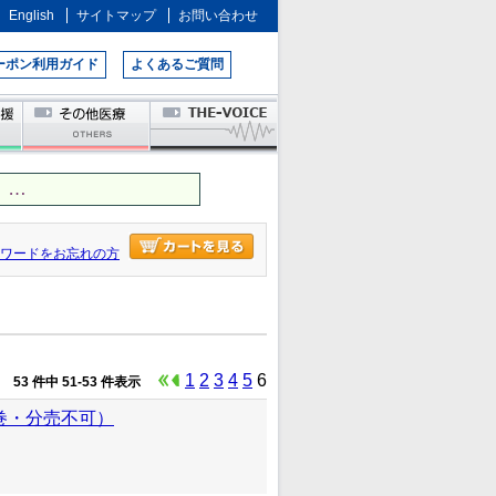
English
サイトマップ
お問い合わせ
ーポン利用ガイド
よくあるご質問
 …
ワードをお忘れの方
1
2
3
4
5
6
53 件中 51-53 件表示
巻・分売不可）