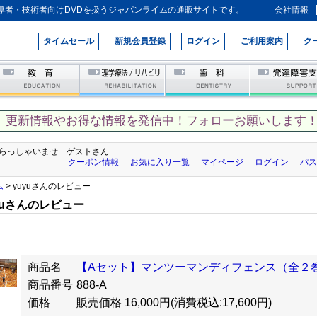
導者・技術者向けDVDを扱うジャパンライムの通販サイトです。
会社情報
タイムセール
新規会員登録
ログイン
ご利用案内
ク
、更新情報やお得な情報を発信中！フォローお願いします！
らっしゃいませ ゲストさん
クーポン情報
お気に入り一覧
マイページ
ログイン
パス
ム
> yuyuさんのレビュー
yuさんのレビュー
商品名
【Aセット】マンツーマンディフェンス（全２
商品番号
888-A
価格
販売価格 16,000円
(消費税込:17,600円)