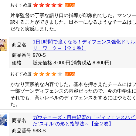
おすすめ度
購入者
片峯監督の丁寧な語り口の指導が印象的でした。マンツ
認することができました。日本一になるようなチームは
だなと実感しました。
1日1時間で強くなる！ディフェンス強化ドリ
商品名
リーワーク～【全１巻】
商品番号
970-S
価格
販売価格 8,000円
(消費税込:8,800円)
おすすめ度
購入者
かなり実践的な内容でした。基本を押さえたチームにはプ
一部ゾーンディフェンスの内容だったので、今の中学生
それでも、高いレベルのディフェンスをするにはやらな
た。
ガウチョーズ・目由紀宏の「ディフェンスハビ
商品名
た“スキル”の形と指導法～【全２巻】
商品番号
988-S