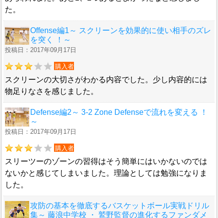
た。
Offense編1～ スクリーンを効果的に使い相手のズレ
を突く ！～
投稿日：2017年09月17日
購入者
スクリーンの大切さがわかる内容でした。少し内容的には
物足りなさを感じました。
Defense編2～ 3-2 Zone Defenseで流れを変える ！
～
投稿日：2017年09月17日
購入者
スリーツーのゾーンの習得はそう簡単にはいかないのでは
ないかと感じてしまいました。理論としては勉強になりま
した。
攻防の基本を徹底するバスケットボール実戦ドリル
集～ 藤浪中学校 ・ 鷲野監督の進化するファンダメ