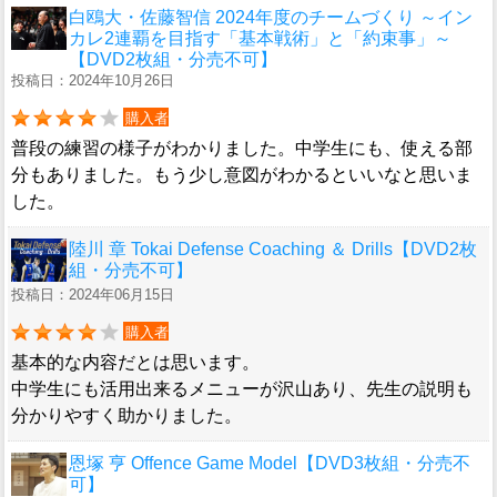
白鴎大・佐藤智信 2024年度のチームづくり ～イン
カレ2連覇を目指す「基本戦術」と「約束事」～
【DVD2枚組・分売不可】
投稿日：2024年10月26日
購入者
普段の練習の様子がわかりました。中学生にも、使える部
分もありました。もう少し意図がわかるといいなと思いま
した。
陸川 章 Tokai Defense Coaching ＆ Drills【DVD2枚
組・分売不可】
投稿日：2024年06月15日
購入者
基本的な内容だとは思います。
中学生にも活用出来るメニューが沢山あり、先生の説明も
分かりやすく助かりました。
恩塚 亨 Offence Game Model【DVD3枚組・分売不
可】