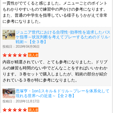
一貫性がでてくると感じました。メニューごとのポイント
もわかりやすいもので練習中の声かけの参考になります。
また、普通の中学生を指導している様子もうかがえて非常
に参考になりました。
ジュニア世代における合理性･効率性を追求したバス
ケ指導～状況判断を考えてプレーするためのドリル･
戦術～【全３巻】
投稿日：2019年04月06日
購入者
内容が精選されていて、とても参考になりました。ドリブ
ルの練習も時間のない中でどんなことをすればいいかわか
ります。３巻セットで購入しましたが、戦術の部分が紹介
されている３巻が特に参考になりました。
恩塚亨・1on1スキル＆ドリル～プレーを体系化して
現れる世界への近道～【全２巻】
投稿日：2018年11月17日
購入者