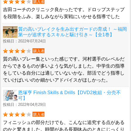
購入者
吉田コーチのクリニック良かったです。ドロップステップ
を段階をふみ、楽しみながら実戦にいかせる指導でした
質の高いブレイクを生み出すガードの育成！ ～福岡
第一が追求するスキルと駆け引き～【全1巻】
投稿日：2022年07月24日
購入者
質の高いプレー集といった感じです。河村選手のレベルだ
からできるものが多いような気がしました。中学生の指導
をしている自分には適していないかな。部活でどう指導し
ていけばいいのか細かいアドバイスがほしかった。
恩塚亨 Finish Skills & Drills【DVD2枚組・分売不
可】
投稿日：2022年04月29日
購入者
フィニッシュの部分だけでも、こんなに追究する点がある
のかと驚きました。時間がある長期休みのときにじっくり