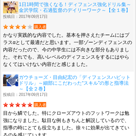
1日1時間で強くなる！ディフェンス強化ドリル集～
金沢学院・石過監督のデイリーワーク～【全１巻】
投稿日：2017年09月17日
購入者
かなり実践的な内容でした。基本を押さえたチームにはプ
ラスαとして最適だと思います。一部ゾーンディフェンスの
内容だったので、今の中学生には不向きな部分もありまし
た。それでも、高いレベルのディフェンスをするにはやら
なくてはいけない内容だと感じました。
ガウチョーズ・目由紀宏の「ディフェンスハビット
ドリル」～細部にこだわった“スキル”の形と指導法
～【全２巻】
投稿日：2017年09月17日
購入者
目から鱗でした。特にクローズアウトのフットワークは勉
強になりました。駄目な例もきちんと解説しているので、
指導の時にとても役立ちました。徐々に効果が出てきてい
るのを感じています。