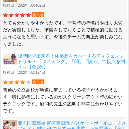
投稿日：2020年08月02日
購入者
とても分かりやすかったです。非常時の準備はやはり大切
だと実感しました。準備をしておくことで積極的に動ける
ようになると思います。今後のチーム力向上が楽しみにな
りました。
短時間で出来る！体格差をカバーするディフェンス
ドリル ～「タイミング」「間」「読み」で接点を制
す～【全2巻】
投稿日：2020年02月24日
購入者
普通の公立高校が地道に努力している様子がうかがえま
す。特に参考にしているのがスクリーンアウト時の細かい
テクニックです。顧問の先生の説明も非常に分かりやすい
です。
開志国際高校 富樫英樹流 バスケットボールコーチメ
ソッド～創部5年で日本一を達成した練習法～【全1