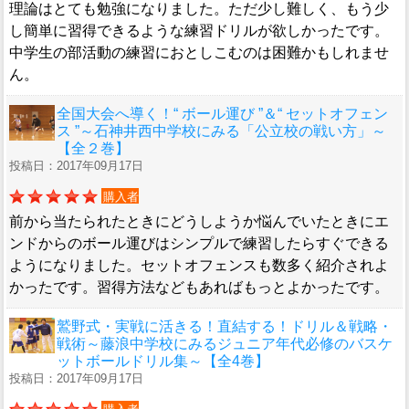
理論はとても勉強になりました。ただ少し難しく、もう少
し簡単に習得できるような練習ドリルが欲しかったです。
中学生の部活動の練習におとしこむのは困難かもしれませ
ん。
全国大会へ導く！“ ボール運び ”＆“ セットオフェン
ス ”～石神井西中学校にみる「公立校の戦い方」～
【全２巻】
投稿日：2017年09月17日
購入者
前から当たられたときにどうしようか悩んでいたときにエ
ンドからのボール運びはシンプルで練習したらすぐできる
ようになりました。セットオフェンスも数多く紹介されよ
かったです。習得方法などもあればもっとよかったです。
鷲野式・実戦に活きる！直結する！ドリル＆戦略・
戦術～藤浪中学校にみるジュニア年代必修のバスケ
ットボールドリル集～【全4巻】
投稿日：2017年09月17日