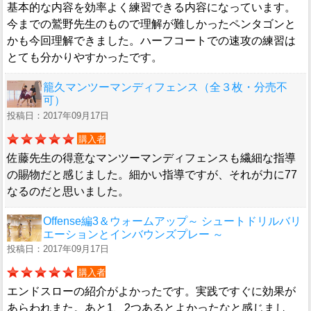
基本的な内容を効率よく練習できる内容になっています。
今までの鷲野先生のもので理解が難しかったペンタゴンと
かも今回理解できました。ハーフコートでの速攻の練習は
とても分かりやすかったです。
籠久マンツーマンディフェンス（全３枚・分売不
可）
投稿日：2017年09月17日
購入者
佐藤先生の得意なマンツーマンディフェンスも繊細な指導
の賜物だと感じました。細かい指導ですが、それが力に77
なるのだと思いました。
Offense編3＆ウォームアップ～ シュートドリルバリ
エーションとインバウンズプレー ～
投稿日：2017年09月17日
購入者
エンドスローの紹介がよかったです。実践ですぐに効果が
あらわれまた。あと1、2つあるとよかったなと感じまし