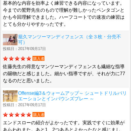
基本的な内容を効率よく練習できる内容になっています。
今までの鷲野先生のもので理解が難しかったペンタゴンと
かも今回理解できました。ハーフコートでの速攻の練習は
とても分かりやすかったです。
籠久マンツーマンディフェンス（全３枚・分売不
可）
投稿日：2017年09月17日
購入者
佐藤先生の得意なマンツーマンディフェンスも繊細な指導
の賜物だと感じました。細かい指導ですが、それが力に77
なるのだと思いました。
Offense編3＆ウォームアップ～ シュートドリルバリ
エーションとインバウンズプレー ～
投稿日：2017年09月17日
購入者
エンドスローの紹介がよかったです。実践ですぐに効果が
あらわれまた。あと1、2つあるとよかったなと感じまし