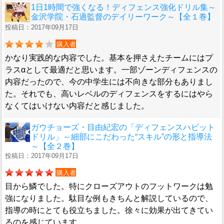
1日1時間で強くなる！ディフェンス強化ドリル集～
金沢学院・石過監督のデイリーワーク～【全１巻】
投稿日：2017年09月17日
購入者
かなり実践的な内容でした。基本を押さえたチームにはプ
ラスαとして最適だと思います。一部ゾーンディフェンスの
内容だったので、今の中学生には不向きな部分もありまし
た。それでも、高いレベルのディフェンスをするにはやら
なくてはいけない内容だと感じました。
ガウチョーズ・目由紀宏の「ディフェンスハビット
ドリル」～細部にこだわった“スキル”の形と指導法
～【全２巻】
投稿日：2017年09月17日
購入者
目から鱗でした。特にクローズアウトのフットワークは勉
強になりました。駄目な例もきちんと解説しているので、
指導の時にとても役立ちました。徐々に効果が出てきてい
るのを感じています。