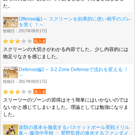
た。
Offense編1～ スクリーンを効果的に使い相手のズレ
を突く ！～
投稿日：2017年09月17日
購入者
スクリーンの大切さがわかる内容でした。少し内容的には
物足りなさを感じました。
Defense編2～ 3-2 Zone Defenseで流れを変える ！
～
投稿日：2017年09月17日
購入者
スリーツーのゾーンの習得はそう簡単にはいかないのでは
ないかと感じてしまいました。理論としては勉強になりま
した。
攻防の基本を徹底するバスケットボール実戦ドリル
集～ 藤浪中学校 ・ 鷲野監督の進化するファンダメ