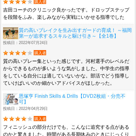
購入者
吉田コーチのクリニック良かったです。ドロップステップ
を段階をふみ、楽しみながら実戦にいかせる指導でした
質の高いブレイクを生み出すガードの育成！ ～福岡
第一が追求するスキルと駆け引き～【全1巻】
投稿日：2022年07月24日
購入者
質の高いプレー集といった感じです。河村選手のレベルだ
からできるものが多いような気がしました。中学生の指導
をしている自分には適していないかな。部活でどう指導し
ていけばいいのか細かいアドバイスがほしかった。
恩塚亨 Finish Skills & Drills【DVD2枚組・分売不
可】
投稿日：2022年04月29日
購入者
フィニッシュの部分だけでも、こんなに追究する点がある
のかと驚きました。時間がある長期休みのときにじっくり