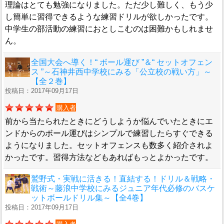
理論はとても勉強になりました。ただ少し難しく、もう少
し簡単に習得できるような練習ドリルが欲しかったです。
中学生の部活動の練習におとしこむのは困難かもしれませ
ん。
全国大会へ導く！“ ボール運び ”＆“ セットオフェン
ス ”～石神井西中学校にみる「公立校の戦い方」～
【全２巻】
投稿日：2017年09月17日
購入者
前から当たられたときにどうしようか悩んでいたときにエ
ンドからのボール運びはシンプルで練習したらすぐできる
ようになりました。セットオフェンスも数多く紹介されよ
かったです。習得方法などもあればもっとよかったです。
鷲野式・実戦に活きる！直結する！ドリル＆戦略・
戦術～藤浪中学校にみるジュニア年代必修のバスケ
ットボールドリル集～【全4巻】
投稿日：2017年09月17日