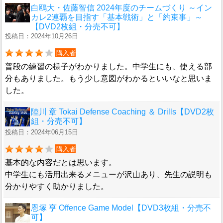
白鴎大・佐藤智信 2024年度のチームづくり ～イン
カレ2連覇を目指す「基本戦術」と「約束事」～
【DVD2枚組・分売不可】
投稿日：2024年10月26日
購入者
普段の練習の様子がわかりました。中学生にも、使える部
分もありました。もう少し意図がわかるといいなと思いま
した。
陸川 章 Tokai Defense Coaching ＆ Drills【DVD2枚
組・分売不可】
投稿日：2024年06月15日
購入者
基本的な内容だとは思います。
中学生にも活用出来るメニューが沢山あり、先生の説明も
分かりやすく助かりました。
恩塚 亨 Offence Game Model【DVD3枚組・分売不
可】