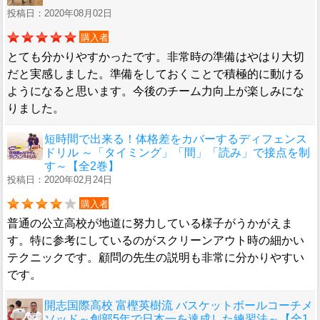
投稿日：2020年08月02日
購入者
とても分かりやすかったです。非常時の準備はやはり大切
だと実感しました。準備をしておくことで積極的に動ける
ようになると思います。今後のチーム力向上が楽しみにな
りました。
短時間で出来る！体格差をカバーするディフェンス
ドリル ～「タイミング」「間」「読み」で接点を制
す～【全2巻】
投稿日：2020年02月24日
購入者
普通の公立高校が地道に努力している様子がうかがえま
す。特に参考にしているのがスクリーンアウト時の細かい
テクニックです。顧問の先生の説明も非常に分かりやすい
です。
開志国際高校 富樫英樹流 バスケットボールコーチメ
ソッド～創部5年で日本一を達成した練習法～【全1