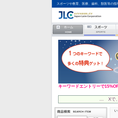
スポーツや教育、医療、歯科、獣医等の指
キーワードエントリーで15%O
… Xで
い