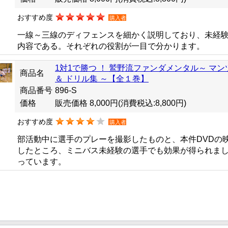
おすすめ度
購入者
一線～三線のディフェンスを細かく説明しており、未経
内容である。それぞれの役割が一目で分かります。
1対1で勝つ ！ 鷲野流ファンダメンタル～ マ
商品名
＆ ドリル集 ～【全１巻】
商品番号
896-S
価格
販売価格 8,000円
(消費税込:8,800円)
おすすめ度
購入者
部活動中に選手のプレーを撮影したものと、本件DVDの
したところ、ミニバス未経験の選手でも効果が得られま
っています。