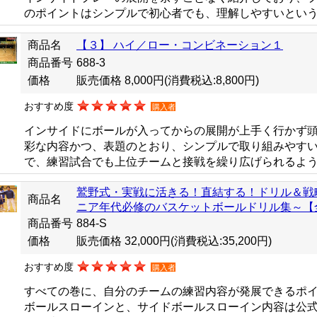
のポイントはシンプルで初心者でも、理解しやすいとい
商品名
【３】 ハイ／ロー・コンビネーション１
商品番号
688-3
価格
販売価格 8,000円
(消費税込:8,800円)
おすすめ度
購入者
インサイドにボールが入ってからの展開が上手く行かず
彩な内容かつ、表題のとおり、シンプルで取り組みやす
で、練習試合でも上位チームと接戦を繰り広げられるよ
鷲野式・実戦に活きる！直結する！ドリル＆戦
商品名
ニア年代必修のバスケットボールドリル集～【
商品番号
884-S
価格
販売価格 32,000円
(消費税込:35,200円)
おすすめ度
購入者
すべての巻に、自分のチームの練習内容が発展できるポ
ボールスローインと、サイドボールスローイン内容は公