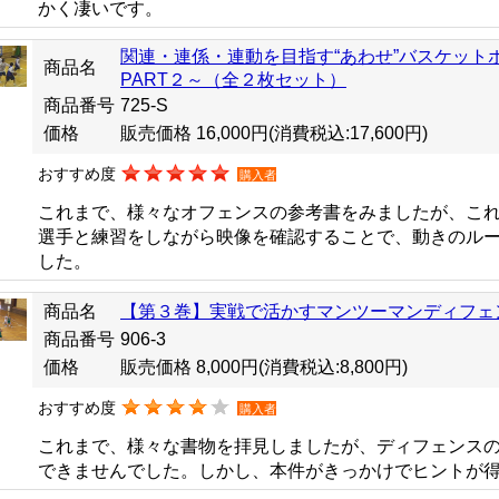
かく凄いです。
関連・連係・連動を目指す“あわせ”バスケット
商品名
PART２～（全２枚セット）
商品番号
725-S
価格
販売価格 16,000円
(消費税込:17,600円)
おすすめ度
購入者
これまで、様々なオフェンスの参考書をみましたが、こ
選手と練習をしながら映像を確認することで、動きのル
した。
商品名
【第３巻】実戦で活かすマンツーマンディフェ
商品番号
906-3
価格
販売価格 8,000円
(消費税込:8,800円)
おすすめ度
購入者
これまで、様々な書物を拝見しましたが、ディフェンス
できませんでした。しかし、本件がきっかけでヒントが