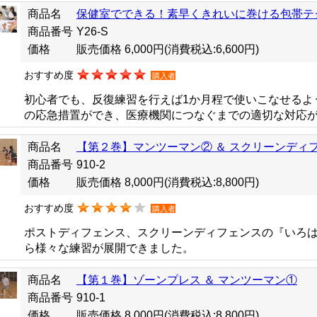
商品名
保健室でできる！素早くきれいに巻ける包帯テ
商品番号
Y26-S
価格
販売価格 6,000円
(消費税込:6,600円)
おすすめ度
購入者
初心者でも、反復練習を行えば1か月程で使いこなせるよ
の応急措置ができ、医療機関につなぐまでの適切な対応
商品名
【第２巻】マンツーマン② ＆ スクリーンディ
商品番号
910-2
価格
販売価格 8,000円
(消費税込:8,800円)
おすすめ度
購入者
ポストディフェンス、スクリーンディフェンスの『いろは
ら様々な練習が展開できました。
商品名
【第１巻】ゾーンプレス ＆ マンツーマン①
商品番号
910-1
価格
販売価格 8,000円
(消費税込:8,800円)