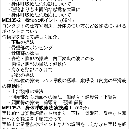
・身体呼吸療法の触診について
・理論よりも主観的な感覚を大事に
・身体呼吸療法の適応について
ME105-2 操法のポイント
（69分）
コンタクトの仕方や場所、身体の使い方など各操法における
ポイントについて
骨模型を使って詳しく紹介。
・下肢の操法
・骨盤部のポンピング
・骨盤部の操法
・脊柱・胸郭の操法：内圧変動の波にのる
・胸椎と胸郭の操法：仰臥位
・肩から頸部にかけて
・頭部の操法
・仰臥位の操法：ハラ呼吸の誘導、縦呼吸（内臓の平滑筋
の律動性）
・上部頸椎の操法
・側頭部から顔面への操法：側頭骨・蝶形骨・下顎骨
・顔面骨の操法：前頭骨-上顎骨-篩骨
ME105-3 身体呼吸療法 実技編１
（60分）
実技編では姿勢評価から始まり、下肢、骨盤部、脊柱から頭
部へと各操法を手順に沿って、
実施上の留意点やポイントなどの説明を加えながら実技を紹