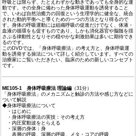
呼吸とは限らず、たとえわずかな動きであっても全身的な運
動です。その全身に備わった身体呼吸運動を誘発すること
で、いわば自然治癒力の回復という生理学的に健全な、統合
された動的平衡へと導くための一つの方法となり得るので
す。身体の呼吸運動には組織呼吸の促進だけでなく、体液・
血液の循環をも促すものであり、しかも消化器官や脳髄を揺
さぶる律動性となりその穏やかな刺激効果は多いに期待でき
るのです。
このDVDでは、「身体呼吸療法」の考え方と、身体呼吸運
動を誘発する操法について詳しく紹介しています。すべての
治療家にご覧いただきたい、臨床のための新しいコンセプト
です。
ME105-1 身体呼吸療法 理論編
（31分）
「身体呼吸療法」のメカニズムと触診の方法や感じ方などに
ついて解説
◆身体呼吸療法について
・はじめに
・身体呼吸療法の実技：その考え方
・内圧変動波をとらえる
・深層の身体：身
表層の呼吸、深層の呼吸、メタ・コアの呼吸