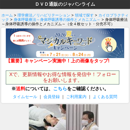
ＤＶＤ通販のジャパンライム
ホーム
>
理学療法／リハビリテーション
>
領域で探す
>
カイロプラクティ
ック
>
身体呼吸療法～身体呼吸誘導の操作とメカニズム～
> 身体呼吸療法
～身体呼吸誘導の操作とメカニズム～（全４枚セット・分売不可）
【重要】キャンペーン実施中！上の画像をタップ!
Xで、更新情報やお得な情報を発信中！フォロー
をお願いします。
※
送料
については、
こちら
をご確認ください。
タイムセール
｜
会員登録
｜
ご利用案内
｜
よくある質問