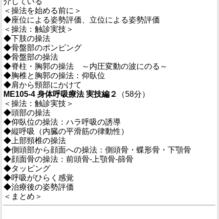
介している
＜操法を始める前に＞
◆座位による姿勢評価、立位による姿勢評価
＜操法：触診実技＞
◆下肢の操法
◆骨盤部のポンピング
◆骨盤部の操法
◆脊柱・胸郭の操法 ～内圧変動の波にのる～
◆胸椎と胸郭の操法：仰臥位
◆肩から頸部にかけて
ME105-4 身体呼吸療法 実技編２
（58分）
＜操法：触診実技＞
◆頭部の操法
◆仰臥位の操法：ハラ呼吸の誘導
◆縦呼吸（内臓の平滑筋の律動性）
◆上部頸椎の操法
◆側頭部から顔面への操法：側頭骨・蝶形骨・下顎骨
◆顔面骨の操法：前頭骨-上顎骨-篩骨
◆タッピング
◆呼吸がひらく感覚
◆治療後の姿勢評価
＜まとめ＞