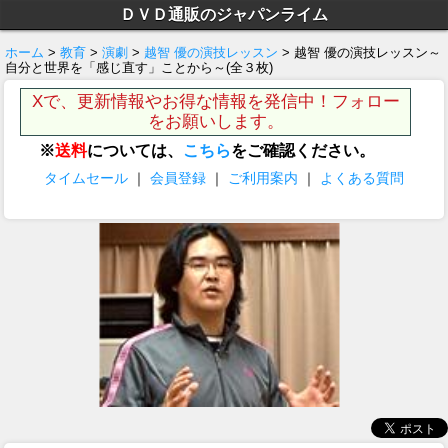
ＤＶＤ通販のジャパンライム
ホーム
>
教育
>
演劇
>
越智 優の演技レッスン
> 越智 優の演技レッスン～
自分と世界を「感じ直す」ことから～(全３枚)
Xで、更新情報やお得な情報を発信中！フォロー
をお願いします。
※
送料
については、
こちら
をご確認ください。
タイムセール
｜
会員登録
｜
ご利用案内
｜
よくある質問