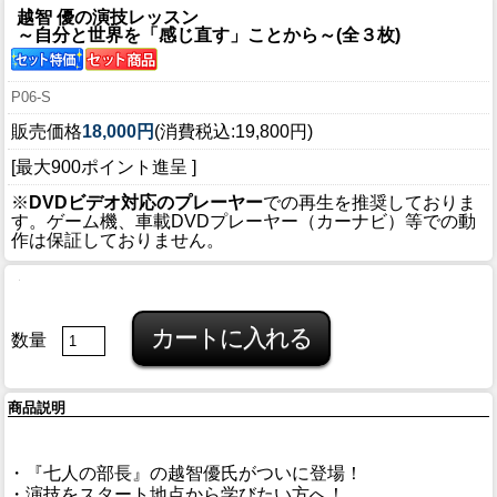
越智 優の演技レッスン
～自分と世界を「感じ直す」ことから～(全３枚)
P06-S
販売価格
18,000円
(消費税込:19,800円)
[最大900ポイント進呈 ]
※
DVDビデオ対応のプレーヤー
での再生を推奨しておりま
す。ゲーム機、車載DVDプレーヤー（カーナビ）等での動
作は保証しておりません。
数量
商品説明
・『七人の部長』の越智優氏がついに登場！
・演技をスタート地点から学びたい方へ！