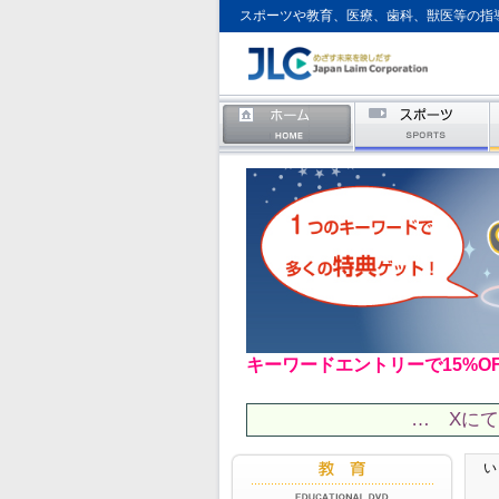
スポーツや教育、医療、歯科、獣医等の指
キーワードエントリーで15%O
… Xに
い