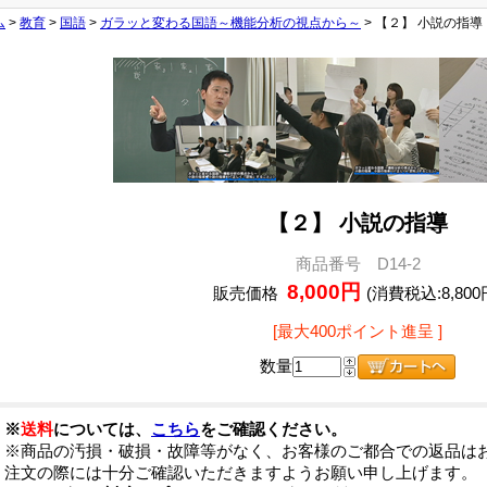
ム
>
教育
>
国語
>
ガラッと変わる国語～機能分析の視点から～
> 【２】 小説の指導
【２】 小説の指導
商品番号 D14-2
8,000円
販売価格
(消費税込:8,800
[最大400ポイント進呈 ]
数量
※
送料
については、
こちら
をご確認ください。
※商品の汚損・破損・故障等がなく、お客様のご都合での返品は
注文の際には十分ご確認いただきますようお願い申し上げます。