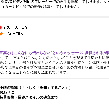
※
DVDビデオ対応のプレーヤー
での再生を推奨しております。ゲ
（カーナビ）等での動作は保証しておりません。
“言葉とはこんなにも伝わらない”というメッセージに象徴される展
そして、“言葉とはこんなにも伝わらない”ことを視覚で生徒たちに
内容により、小説と評論文ということの意味を生徒たちに体感させ
特典では生徒のタイプを簡単に見分けるための方法も収録、視聴者
いたくなる話も存分に盛り込まれています。
■小説の指導（「正しく「認知」すること」）
■おわりに
■特典映像（長谷スタイルの確立まで）