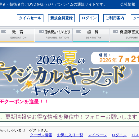
導者・技術者向けDVDを扱うジャパンライムの通販サイトです。
会社情報
タイムセール
新規会員登録
ログイン
ご利用案内
ク
FFクーポンを進呈！！
て、更新情報やお得な情報を発信中！フォローお願いします！
らっしゃいませ ゲストさん
クーポン情報
お気に入り一覧
マイページ
ログイン
パス