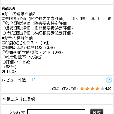
商品説明
■頚部の運動評価2
◎副運動評価（関節包内要素評価）：滑り運動、牽引、圧迫
◎複合運動評価（障害要素特定評価）
◎反復運動評価（椎間板要素確定評価）
◎持続運動評価（神経根要素確定評価）
■頚部の機能評価
◎頚部安定性テスト（5種）
◎胸郭出口症候群TOS（3種）
◎頚部神経学的徴候テスト（3種）
◎椎骨動脈不全の確認
◎評価のまとめ
（88分）
2014.08
レビュー件数：
1件
この商品の平均評価：
4.00
お気に入りに登録
商品検索