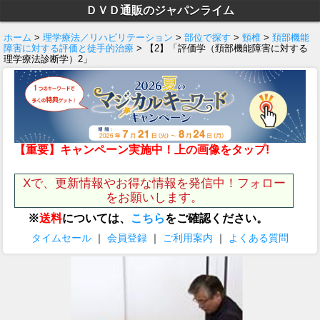
ＤＶＤ通販のジャパンライム
ホーム
>
理学療法／リハビリテーション
>
部位で探す
>
頸椎
>
頚部機能
障害に対する評価と徒手的治療
> 【2】「評価学（頚部機能障害に対する
理学療法診断学）2」
【重要】キャンペーン実施中！上の画像をタップ!
Xで、更新情報やお得な情報を発信中！フォロー
をお願いします。
※
送料
については、
こちら
をご確認ください。
タイムセール
｜
会員登録
｜
ご利用案内
｜
よくある質問