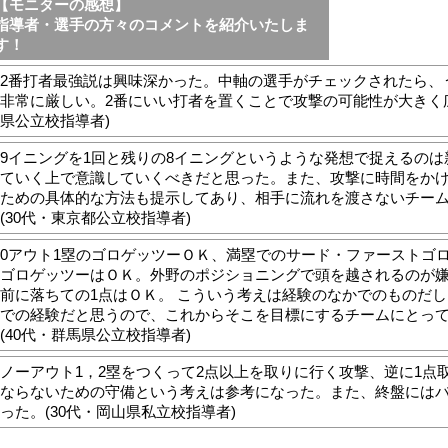
【モニターの感想】
指導者・選手の方々のコメントを紹介いたしま
す！
2番打者最強説は興味深かった。中軸の選手がチェックされたら、
非常に厳しい。2番にいい打者を置くことで攻撃の可能性が大きく広
県公立校指導者)
9イニングを1回と残りの8イニングというような発想で捉えるの
ていく上で意識していくべきだと思った。また、攻撃に時間をか
ための具体的な方法も提示してあり、相手に流れを渡さないチー
(30代・東京都公立校指導者)
0アウト1塁のゴロゲッツーＯＫ、満塁でのサード・ファーストゴ
ゴロゲッツーはＯＫ。外野のポジショニングで頭を越されるのが
前に落ちての1点はＯＫ。 こういう考えは経験のなかでのものだ
での経験だと思うので、これからそこを目標にするチームにとっ
(40代・群馬県公立校指導者)
ノーアウト1，2塁をつくって2点以上を取りに行く攻撃、逆に1点
ならないための守備という考えは参考になった。また、終盤には
った。(30代・岡山県私立校指導者)