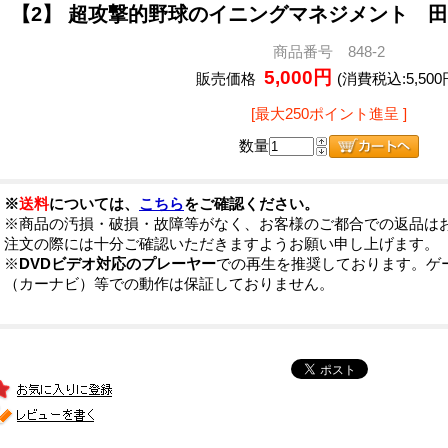
【2】 超攻撃的野球のイニングマネジメント 
商品番号 848-2
5,000円
販売価格
(消費税込:5,500
[最大250ポイント進呈 ]
数量
※
送料
については、
こちら
をご確認ください。
※商品の汚損・破損・故障等がなく、お客様のご都合での返品は
注文の際には十分ご確認いただきますようお願い申し上げます。
※
DVDビデオ対応のプレーヤー
での再生を推奨しております。ゲ
（カーナビ）等での動作は保証しておりません。