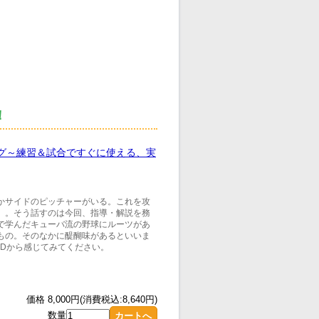
！
グ～練習＆試合ですぐに使える、実
かサイドのピッチャーがいる。これを攻
」。そう話すのは今回、指導・解説を務
で学んだキューバ流の野球にルーツがあ
もの。そのなかに醍醐味があるといいま
VDから感じてみてください。
価格 8,000円(消費税込:8,640円)
数量