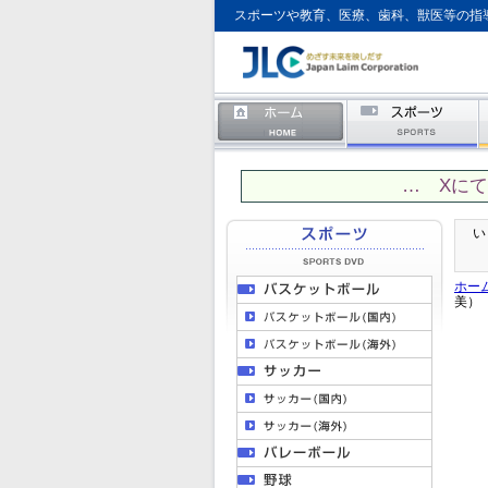
スポーツや教育、医療、歯科、獣医等の指
… Xに
い
ホー
美）