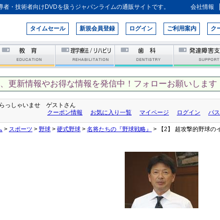
導者・技術者向けDVDを扱うジャパンライムの通販サイトです。
会社情報
タイムセール
新規会員登録
ログイン
ご利用案内
ク
て、更新情報やお得な情報を発信中！フォローお願いします！
らっしゃいませ ゲストさん
クーポン情報
お気に入り一覧
マイページ
ログイン
パス
ム
>
スポーツ
>
野球
>
硬式野球
>
名将たちの『野球戦略』
> 【2】 超攻撃的野球