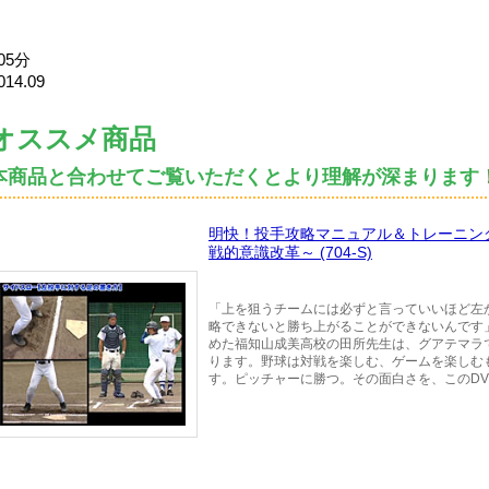
05分
014.09
オススメ商品
本商品と合わせてご覧いただくとより理解が深まります
明快！投手攻略マニュアル＆トレーニン
戦的意識改革～ (704-S)
「上を狙うチームには必ずと言っていいほど左
略できないと勝ち上がることができないんです
めた福知山成美高校の田所先生は、グアテマラ
ります。野球は対戦を楽しむ、ゲームを楽しむ
す。ピッチャーに勝つ。その面白さを、このD