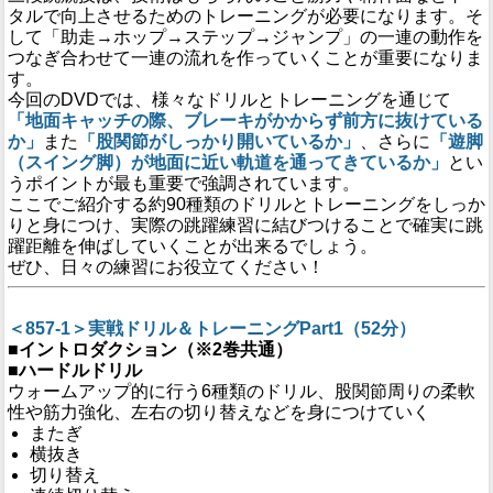
タルで向上させるためのトレーニングが必要になります。そ
して「助走→ホップ→ステップ→ジャンプ」の一連の動作を
つなぎ合わせて一連の流れを作っていくことが重要になりま
す。
今回のDVDでは、様々なドリルとトレーニングを通じて
「地面キャッチの際、ブレーキがかからず前方に抜けている
か」
また
「股関節がしっかり開いているか」
、さらに
「遊脚
（スイング脚）が地面に近い軌道を通ってきているか」
とい
うポイントが最も重要で強調されています。
ここでご紹介する約90種類のドリルとトレーニングをしっか
りと身につけ、実際の跳躍練習に結びつけることで確実に跳
躍距離を伸ばしていくことが出来るでしょう。
ぜひ、日々の練習にお役立てください！
＜857-1＞実戦ドリル＆トレーニングPart1（52分）
■イントロダクション（※2巻共通）
■ハードルドリル
ウォームアップ的に行う6種類のドリル、股関節周りの柔軟
性や筋力強化、左右の切り替えなどを身につけていく
またぎ
横抜き
切り替え