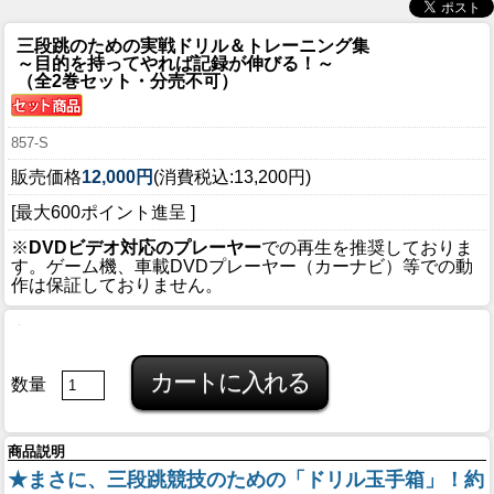
三段跳のための実戦ドリル＆トレーニング集
～目的を持ってやれば記録が伸びる！～
（全2巻セット・分売不可）
857-S
販売価格
12,000円
(消費税込:13,200円)
[最大600ポイント進呈 ]
※
DVDビデオ対応のプレーヤー
での再生を推奨しておりま
す。ゲーム機、車載DVDプレーヤー（カーナビ）等での動
作は保証しておりません。
数量
商品説明
★まさに、三段跳競技のための「ドリル玉手箱」！約