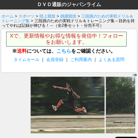
ＤＶＤ通販のジャパンライム
ホーム
>
スポーツ
>
陸上競技
>
跳躍競技
>
三段跳のための実戦ドリル＆
トレーニング集
> 三段跳のための実戦ドリル＆トレーニング集～目的を持
ってやれば記録が伸びる！～（全2巻セット・分売不可）
Xで、更新情報やお得な情報を発信中！フォロー
をお願いします。
※
送料
については、
こちら
をご確認ください。
タイムセール
｜
会員登録
｜
ご利用案内
｜
よくある質問