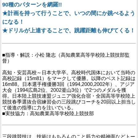
90種のパターンを網羅!!
★計画を持って行うことで、いつの間にか跳べるよう
になる！
★ドリルが上達することで、跳躍距離も伸びてくる！
■指導・解説：小松 隆志（高知農業高等学校陸上競技部監
督）
高知・安芸高校～日本大学卒。高校時代国体において当時の
高校記録（15m81）をマークして優勝。以降のベスト記録は
16m88。日本選手権優勝3回（1994,2000,2002年）、アジア
大会（1994広島2位、2002釜山3位）で2つのメダルを獲
得。日本陸上競技連盟ジュニア強化合宿・全国高等学校陸上
競技春季選抜合宿練習会の三段跳びコーチを20回以上担当し
て後進の指導に力を注いでいる。
■実技協力：高知農業高等学校陸上競技部
三段跳競技は、技術はもちろんのこと筋力や精神面などトー