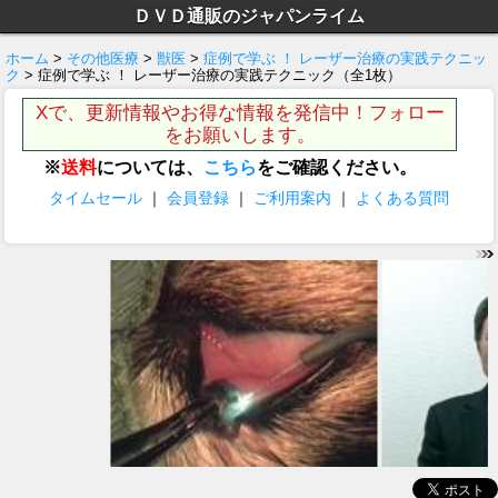
ＤＶＤ通販のジャパンライム
ホーム
>
その他医療
>
獣医
>
症例で学ぶ ！ レーザー治療の実践テクニッ
ク
> 症例で学ぶ ！ レーザー治療の実践テクニック（全1枚）
Xで、更新情報やお得な情報を発信中！フォロー
をお願いします。
※
送料
については、
こちら
をご確認ください。
タイムセール
｜
会員登録
｜
ご利用案内
｜
よくある質問