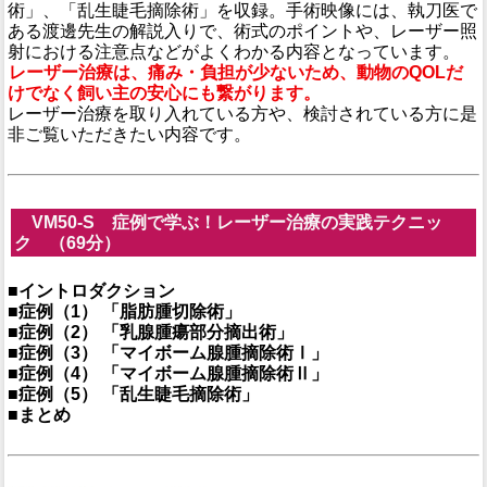
術」、「乱生睫毛摘除術」を収録。手術映像には、執刀医で
ある渡邊先生の解説入りで、術式のポイントや、レーザー照
射における注意点などがよくわかる内容となっています。
レーザー治療は、痛み・負担が少ないため、動物のQOLだ
けでなく飼い主の安心にも繋がります。
レーザー治療を取り入れている方や、検討されている方に是
非ご覧いただきたい内容です。
VM50-S 症例で学ぶ！レーザー治療の実践テクニッ
ク （69分）
■イントロダクション
■症例（1） 「脂肪腫切除術」
■症例（2） 「乳腺腫瘍部分摘出術」
■症例（3） 「マイボーム腺腫摘除術Ⅰ」
■症例（4） 「マイボーム腺腫摘除術Ⅱ」
■症例（5） 「乱生睫毛摘除術」
■まとめ