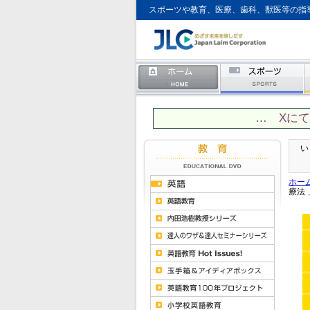
スポーツや教育、医療、歯科、獣医等の指
… Xに
い
ホー
療法