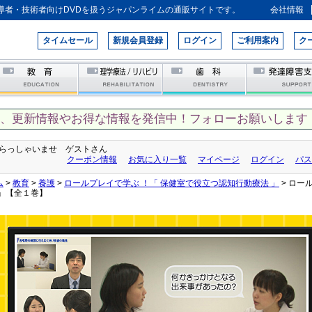
導者・技術者向けDVDを扱うジャパンライムの通販サイトです。
会社情報
タイムセール
新規会員登録
ログイン
ご利用案内
ク
て、更新情報やお得な情報を発信中！フォローお願いします！
らっしゃいませ ゲストさん
クーポン情報
お気に入り一覧
マイページ
ログイン
パス
ム
>
教育
>
養護
>
ロールプレイで学ぶ ！「 保健室で役立つ認知行動療法 」
> ロー
 」【全１巻】