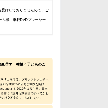
お受けしておりませんので、ご
ーム機、車載DVDプレーヤー
動生理学 教授／子どものこ
、医学博士取得後、プリンストン大学へ
、認知行動療法の研究と実践を開始。
t.net）を2010年より主宰。日本
）。著書に「認知行動療法のすべてがわ
治す社交不安症」（法研）など。