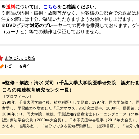
※
送料
については、
こちら
をご確認ください。
※商品の汚損・破損・故障等がなく、お客様のご都合での返品は
注文の際には十分ご確認いただきますようお願い申し上げます。
※
DVDビデオ対応のプレーヤー
での再生を推奨しております。ゲ
（カーナビ）等での動作は保証しておりません。
■監修・解説：清水 栄司（千葉大学大学院医学研究院 認知行
ころの発達教育研究センター長）
〔プロフィール〕
1990年、千葉大医学部卒後、精神科医として勤務。1997年、同大学院修了
留学し、学習能力を増強した「天才マウス」の研究に従事。2000年、帰国後
2006年より、同大学院、教授。千葉認知行動療法士トレーニングコース（chibacb
認知療法学会役員（2009年大会長）。日本不安症学会理事（2016年大会長
かる本」（講談社）、「自分でできる認知行動療法」（星和書店）、「自分で