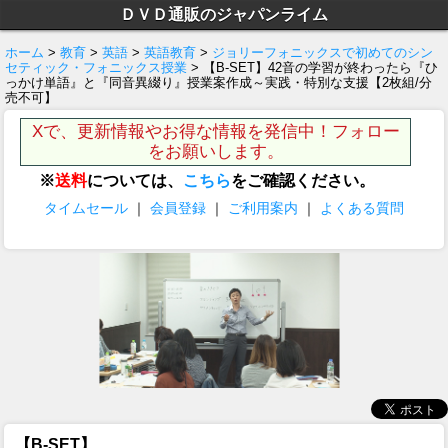
ＤＶＤ通販のジャパンライム
ホーム
>
教育
>
英語
>
英語教育
>
ジョリーフォニックスで初めてのシン
セティック・フォニックス授業
> 【B-SET】42音の学習が終わったら『ひ
っかけ単語』と『同音異綴り』授業案作成～実践・特別な支援【2枚組/分
売不可】
Xで、更新情報やお得な情報を発信中！フォロー
をお願いします。
※
送料
については、
こちら
をご確認ください。
タイムセール
｜
会員登録
｜
ご利用案内
｜
よくある質問
【B-SET】