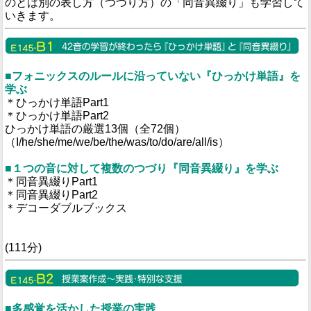
のとは別の表し方（つづり方）の「同音異綴り」も学習して
いきます。
■フォニックスのルールに沿っていない『ひっかけ単語』を
学ぶ
＊ひっかけ単語Part1
＊ひっかけ単語Part2
ひっかけ単語の厳選13個（全72個）
（I/he/she/me/we/be/the/was/to/do/are/all/is）
■１つの音に対して複数のつづり『同音異綴り』を学ぶ
＊同音異綴りPart1
＊同音異綴りPart2
＊デコーダブルブックス
(111分)
■多感覚を活かした授業の実践