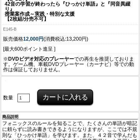
42音の学習が終わったら『ひっかけ単語』と『同音異綴
り』
授業案作成～実践・特別な支援
【2枚組/分売不可】
E145-B
販売価格
12,000円
(消費税込:13,200円)
[最大600ポイント進呈 ]
※
DVDビデオ対応のプレーヤー
での再生を推奨しておりま
す。ゲーム機、車載DVDプレーヤー（カーナビ）等での動
作は保証しておりません。
数量
商品説明
フォニックスのルールを知ることで、たくさんの単語が暗記
に頼らずに読み書きできるようになりますが、ここでは不規
則な「ひっかけ単語」を学びます。また、４２音で学んだも