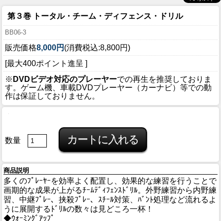
第３巻 トータル・チーム・ディフェンス・ドリル
BB06-3
販売価格
8,000円
(消費税込:8,800円)
[最大400ポイント進呈 ]
※
DVDビデオ対応のプレーヤー
での再生を推奨しておりま
す。ゲーム機、車載DVDプレーヤー（カーナビ）等での動
作は保証しておりません。
数量
商品説明
多くのﾌﾟﾚｰﾔｰを効率よく配置し、効果的な練習を行うことで
画期的な成果が上がるﾁｰﾑﾃﾞｨﾌｪﾝｽﾄﾞﾘﾙ。外野練習から内野練
習、中継ﾌﾟﾚｰ、挟殺ﾌﾟﾚｰ、ｽﾁｰﾙ対策、ﾊﾞﾝﾄ処理など流れるよ
うに展開するﾄﾞﾘﾙの数々は見どころ一杯！
◆ｳｫｰﾐﾝｸﾞｱｯﾌﾟ