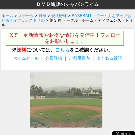
ＤＶＤ通販のジャパンライム
ホーム
>
スポーツ
>
野球
>
硬式野球
>
BASEBALL・チーム力をアップさ
せるディフェンスドリル
> 第３巻 トータル・チーム・ディフェンス・ドリ
ル
Xで、更新情報やお得な情報を発信中！フォロー
をお願いします。
※
送料
については、
こちら
をご確認ください。
タイムセール
｜
会員登録
｜
ご利用案内
｜
よくある質問