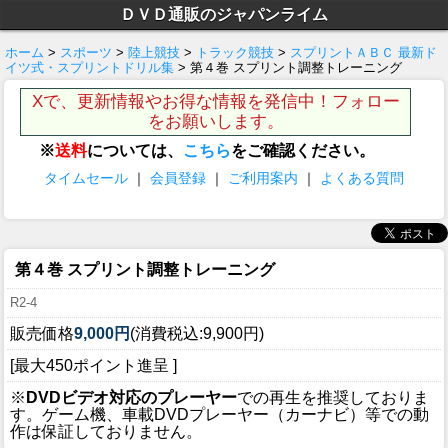
ＤＶＤ通販のジャパンライム
ホーム
>
スポーツ
>
陸上競技
>
トラック競技
>
スプリントＡＢＣ 最新ド
イツ式・スプリントドリル集
> 第４巻 スプリント調整トレーニング
Xで、更新情報やお得な情報を発信中！フォロー
をお願いします。
※
送料
については、
こちら
をご確認ください。
タイムセール
｜
会員登録
｜
ご利用案内
｜
よくある質問
第４巻 スプリント調整トレーニング
R2-4
販売価格
9,000円
(消費税込:9,900円)
[最大450ポイント進呈 ]
※
DVDビデオ対応のプレーヤー
での再生を推奨しておりま
す。ゲーム機、車載DVDプレーヤー（カーナビ）等での動
作は保証しておりません。