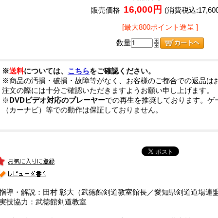
16,000円
販売価格
(消費税込:17,60
[最大800ポイント進呈 ]
数量
※
送料
については、
こちら
をご確認ください。
※商品の汚損・破損・故障等がなく、お客様のご都合での返品は
注文の際には十分ご確認いただきますようお願い申し上げます。
※
DVDビデオ対応のプレーヤー
での再生を推奨しております。ゲ
（カーナビ）等での動作は保証しておりません。
■指導・解説：田村 彰大（武徳館剣道教室館長／愛知県剣道道場連
■実技協力：武徳館剣道教室