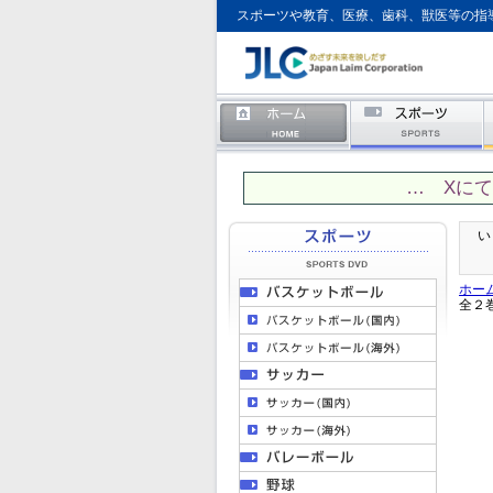
スポーツや教育、医療、歯科、獣医等の指
… Xに
い
ホー
全２