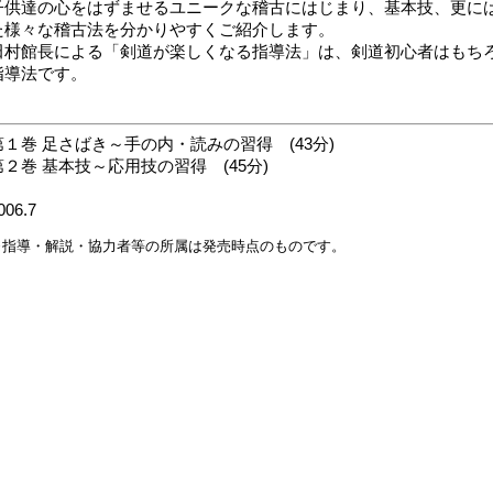
子供達の心をはずませるユニークな稽古にはじまり、基本技、更に
た様々な稽古法を分かりやすくご紹介します。
田村館長による「剣道が楽しくなる指導法」は、剣道初心者はもち
指導法です。
第１巻 足さばき～手の内・読みの習得 (43分)
第２巻 基本技～応用技の習得 (45分)
006.7
※指導・解説・協力者等の所属は発売時点のものです。