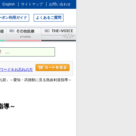
English
サイトマップ
お問い合わせ
ーポン利用ガイド
よくあるご質問
 …
ワードをお忘れの方
と礼節」～愛知・武徳館に見る熱血剣道指導～
指導～