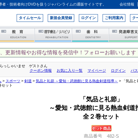
導者・技術者向けDVDを扱うジャパンライムの通販サイトです。
会社情報
タイムセール
新規会員登録
ログイン
ご利用案内
ク
て、更新情報やお得な情報を発信中！フォローお願いします！
らっしゃいませ ゲストさん
クーポン情報
お気に入り一覧
マイページ
ログイン
パス
ム
>
スポーツ
>
剣道
>
気品と礼節 ～愛知・武徳館に見る熱血剣道指導～
> 「気品
巻セット
「気品と礼節」
～愛知・武徳館に見る熱血剣道
全２巻セット
商品番号 482-S