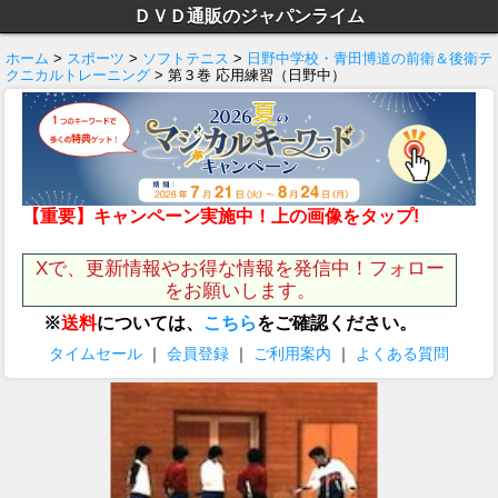
ＤＶＤ通販のジャパンライム
ホーム
>
スポーツ
>
ソフトテニス
>
日野中学校・青田博道の前衛＆後衛テ
クニカルトレーニング
> 第３巻 応用練習（日野中）
【重要】キャンペーン実施中！上の画像をタップ!
Xで、更新情報やお得な情報を発信中！フォロー
をお願いします。
※
送料
については、
こちら
をご確認ください。
タイムセール
｜
会員登録
｜
ご利用案内
｜
よくある質問