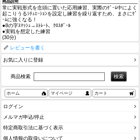
商品説明
常に実戦形式を念頭に置いた応用練習、実際のｹﾞｰﾑ中によく
起こりうるｼﾁｭｴｰｼｮﾝを設定し練習を繰り返すため、まさにｹﾞ
ｰﾑに強くなる！
●8の字ｽﾏｯｼｭ→ｽﾄﾚｰﾄ、ｸﾛｽﾎﾞｰﾙ
●実戦を想定した練習
(30分)
レビューを書く
お気に入りに登録
商品検索
ホーム
マイページ
カート
ログイン
メルマガ申込/停止
特定商取引法に基づく表示
個人情報の取扱いについて