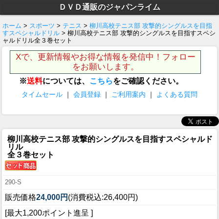
ＤＶＤ通販のジャパンライム
ホーム
>
スポーツ
>
テニス
>
柳川高校テニス部 攻撃的シングルスを目指
すスペシャルドリル
> 柳川高校テニス部 攻撃的シングルスを目指すスペシ
ャルドリル全３巻セット
Xで、更新情報やお得な情報を発信中！フォロー
をお願いします。
※
送料
については、
こちら
をご確認ください。
タイムセール
｜
会員登録
｜
ご利用案内
｜
よくある質問
柳川高校テニス部 攻撃的シングルスを目指すスペシャルド
リル
全３巻セット
290-S
販売価格
24,000円
(消費税込:26,400円)
[最大1,200ポイント進呈 ]