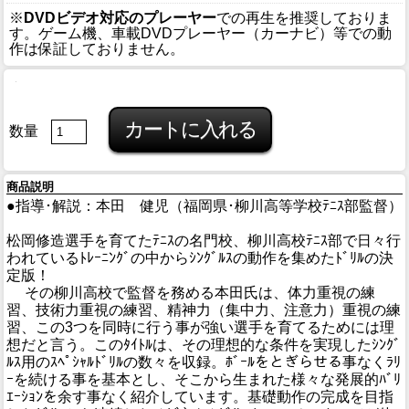
※
DVDビデオ対応のプレーヤー
での再生を推奨しておりま
す。ゲーム機、車載DVDプレーヤー（カーナビ）等での動
作は保証しておりません。
数量
商品説明
●指導･解説：本田 健児（福岡県･柳川高等学校ﾃﾆｽ部監督）
松岡修造選手を育てたﾃﾆｽの名門校、柳川高校ﾃﾆｽ部で日々行
われているﾄﾚｰﾆﾝｸﾞの中からｼﾝｸﾞﾙｽの動作を集めたﾄﾞﾘﾙの決
定版！
その柳川高校で監督を務める本田氏は、体力重視の練
習、技術力重視の練習、精神力（集中力、注意力）重視の練
習、この3つを同時に行う事が強い選手を育てるためには理
想だと言う。このﾀｲﾄﾙは、その理想的な条件を実現したｼﾝｸﾞ
ﾙｽ用のｽﾍﾟｼｬﾙﾄﾞﾘﾙの数々を収録。ﾎﾞｰﾙをとぎらせる事なくﾗﾘ
ｰを続ける事を基本とし、そこから生まれた様々な発展的ﾊﾞﾘ
ｴｰｼｮﾝを余す事なく紹介しています。基礎動作の完成を目指