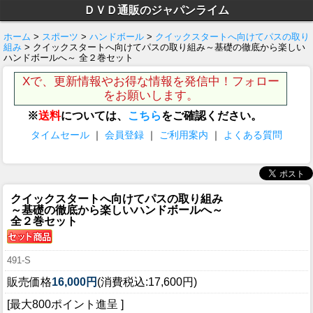
ＤＶＤ通販のジャパンライム
ホーム
>
スポーツ
>
ハンドボール
>
クイックスタートへ向けてパスの取り
組み
> クイックスタートへ向けてパスの取り組み～基礎の徹底から楽しい
ハンドボールへ～ 全２巻セット
Xで、更新情報やお得な情報を発信中！フォロー
をお願いします。
※
送料
については、
こちら
をご確認ください。
タイムセール
｜
会員登録
｜
ご利用案内
｜
よくある質問
クイックスタートへ向けてパスの取り組み
～基礎の徹底から楽しいハンドボールへ～
全２巻セット
491-S
販売価格
16,000円
(消費税込:17,600円)
[最大800ポイント進呈 ]