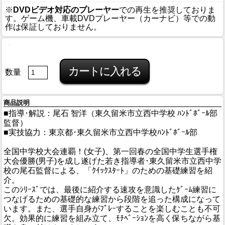
※
DVDビデオ対応のプレーヤー
での再生を推奨しておりま
す。ゲーム機、車載DVDプレーヤー（カーナビ）等での動
作は保証しておりません。
数量
商品説明
■指導･解説：尾石 智洋（東久留米市立西中学校 ﾊﾝﾄﾞﾎﾞｰﾙ部
監督）
■実技協力：東京都･東久留米市立西中学校ﾊﾝﾄﾞﾎﾞｰﾙ部
全国中学校大会連覇！(女子)、第一回春の全国中学生選手権
大会優勝(男子)を成し遂げた若き指導者･東久留米市立西中学
校の尾石監督による、「ｸｲｯｸｽﾀｰﾄ」のための基礎練習を紹
介。
このｼﾘｰｽﾞでは、最後に紹介する速攻を意識したｹﾞｰﾑ練習に
つなげるための基礎的な練習から段階を追った構成になって
います。また、選手自身がﾌﾟﾚｰすることを楽しむことも不可
欠。効果的に練習を組み立て、ﾓﾁﾍﾞｰｼｮﾝを高く保ちながら基