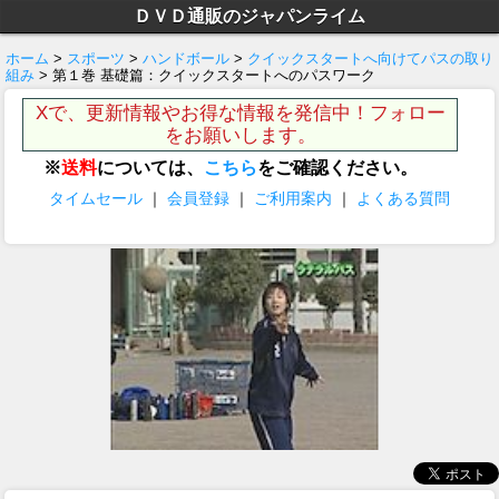
ＤＶＤ通販のジャパンライム
ホーム
>
スポーツ
>
ハンドボール
>
クイックスタートへ向けてパスの取り
組み
> 第１巻 基礎篇：クイックスタートへのパスワーク
Xで、更新情報やお得な情報を発信中！フォロー
をお願いします。
※
送料
については、
こちら
をご確認ください。
タイムセール
｜
会員登録
｜
ご利用案内
｜
よくある質問