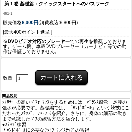
第１巻 基礎篇：クイックスタートへのパスワーク
491-1
販売価格
8,000円
(消費税込:8,800円)
[最大400ポイント進呈 ]
※
DVDビデオ対応のプレーヤー
での再生を推奨しておりま
す。ゲーム機、車載DVDプレーヤー（カーナビ）等での動
作は保証しておりません。
数量
商品説明
ｸｵﾘﾃｨｰの高いﾊﾟﾌｫｰﾏﾝｽをするためには、ﾊﾞﾗﾝｽ感覚、足腰の
強さが必要です。基礎編では、「ﾊﾝﾄﾞﾎﾞｰﾙ」という競技にこ
だわったｽﾃｯﾌﾟ、ﾌｯﾄﾜｰｸを紹介。さらに、身体の細部の動き
まで意識したﾊﾟｽの練習方法を紹介します。
●ｽﾃｯﾌﾟ練習
＊ﾊﾝﾄﾞﾎﾞｰﾙに必要なﾌｯﾄﾜｰｸ／ｽﾃｯﾌﾟの習得