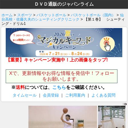
ＤＶＤ通販のジャパンライム
ホーム
>
スポーツ
>
バスケットボール
>
バスケットボール（国内）
>
仙
台高校・佐藤久夫のシューティングクリニック
> 【第１巻】 シューティ
ング・ドリル1
【重要】キャンペーン実施中！上の画像をタップ!
Xで、更新情報やお得な情報を発信中！フォロー
をお願いします。
※
送料
については、
こちら
をご確認ください。
タイムセール
｜
会員登録
｜
ご利用案内
｜
よくある質問