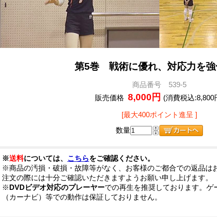
第5巻 戦術に優れ、対応力を強
商品番号 539-5
8,000円
販売価格
(消費税込:8,800
[最大400ポイント進呈 ]
数量
※
送料
については、
こちら
をご確認ください。
※商品の汚損・破損・故障等がなく、お客様のご都合での返品は
注文の際には十分ご確認いただきますようお願い申し上げます。
※
DVDビデオ対応のプレーヤー
での再生を推奨しております。ゲ
（カーナビ）等での動作は保証しておりません。