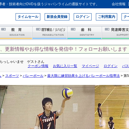
導者・技術者向けDVDを扱うジャパンライムの通販サイトです。
会社情報
タイムセール
新規会員登録
ログイン
ご利用案内
ク
て、更新情報やお得な情報を発信中！フォローお願いします！
らっしゃいませ ゲストさん
クーポン情報
お気に入り一覧
マイページ
ログイン
パス
ム
>
スポーツ
>
バレーボール
>
最大限に練習効果を上げるバレーボール指導法
> 