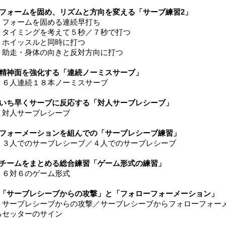
●フォームを固め、リズムと方向を変える「サーブ練習2」
＊フォームを固める連続早打ち
＊タイミングを考えて５秒／７秒で打つ
＊ホイッスルと同時に打つ
＊助走・身体の向きと反対方向に打つ
●精神面を強化する「連続ノーミスサーブ」
＊６人連続１８本ノーミスサーブ
●いち早くサーブに反応する「対人サーブレシーブ」
＊対人サーブレシーブ
●フォーメーションを組んでの「サーブレシーブ練習」
＊３人でのサーブレシーブ／４人でのサーブレシーブ
●チームをまとめる総合練習「ゲーム形式の練習」
＊６対６のゲーム形式
●「サーブレシーブからの攻撃」と「フォローフォーメーション」
＊サーブレシーブからの攻撃／サーブレシーブからフォローフォー
るセッターのサイン