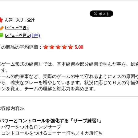
(1件)
この商品の平均評価：
5.00
《ゲーム形式の練習》では、基本練習や部分練習で学んだ事を、総
ます。
チームの約束事など、実際のゲームの中で守れるようにミスの原因
がら、確実なプレーを増やしていきます。状況に応じて６人の守備
ョンを覚え、チームの理解と対応力を高めます。
≪収録内容≫
●パワーとコントロールを強化する「サーブ練習1」
＊パワーをつけるロングサーブ
＊コントロールをつけるコーナー打ち／４カ所打ち