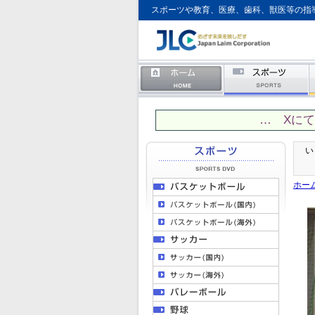
スポーツや教育、医療、歯科、獣医等の指
… Xに
い
ホー