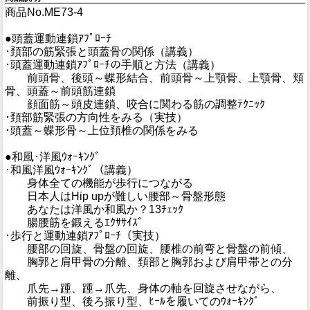
商品No.ME73-4
●頭蓋運動連鎖ｱﾌﾟﾛｰﾁ
･頚部の筋緊張と頭蓋骨の関係（講義）
･頭蓋運動連鎖ｱﾌﾟﾛｰﾁの手順と方法（講義）
前頭骨、後頭～蝶形結合、前頭骨～上顎骨、上顎骨、頬
骨、頭蓋～前頭筋連鎖
顔面筋～頭皮連鎖、咬合に関わる筋の調整ﾃｸﾆｯｸ
･頚部筋緊張の方向性をみる（実技）
･頭蓋～蝶形骨～上位頚椎の関係をみる
●和風･洋風ｳｫｰｷﾝｸﾞ
･和風洋風ｳｫｰｷﾝｸﾞ（講義）
身体全ての機能が歩行につながる
日本人はHip upが難しい腰部～骨盤形態
あなたは洋風か和風か？13ﾁｪｯｸ
腸腰筋を鍛えるｴｸｻｻｲｽﾞ
･歩行と運動連鎖ｱﾌﾟﾛｰﾁ（実技）
腰部の回旋、骨盤の回旋、腰椎の前弯と骨盤の前傾、
胸郭と肩甲骨の分離、頚部と胸郭および肩甲帯との分
離、
爪先→踵、踵→爪先、身体の軸を回旋させながら、
前振り型、後ろ振り型、ﾋｰﾙを履いてのｳｫｰｷﾝｸﾞ