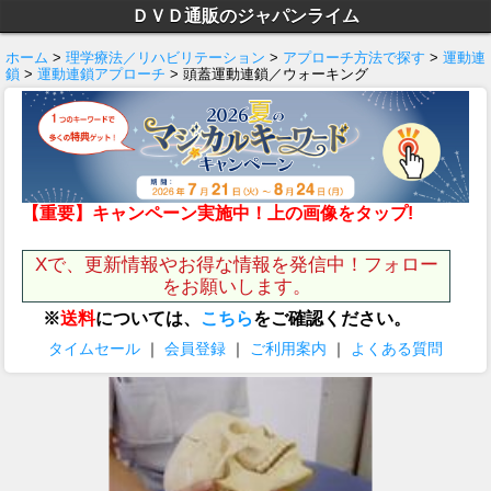
ＤＶＤ通販のジャパンライム
ホーム
>
理学療法／リハビリテーション
>
アプローチ方法で探す
>
運動連
鎖
>
運動連鎖アプローチ
> 頭蓋運動連鎖／ウォーキング
【重要】キャンペーン実施中！上の画像をタップ!
Xで、更新情報やお得な情報を発信中！フォロー
をお願いします。
※
送料
については、
こちら
をご確認ください。
タイムセール
｜
会員登録
｜
ご利用案内
｜
よくある質問