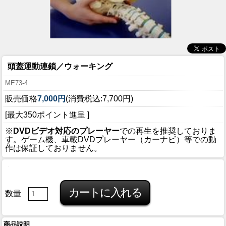
頭蓋運動連鎖／ウォーキング
ME73-4
販売価格
7,000円
(消費税込:7,700円)
[最大350ポイント進呈 ]
※
DVDビデオ対応のプレーヤー
での再生を推奨しておりま
す。ゲーム機、車載DVDプレーヤー（カーナビ）等での動
作は保証しておりません。
数量
商品説明