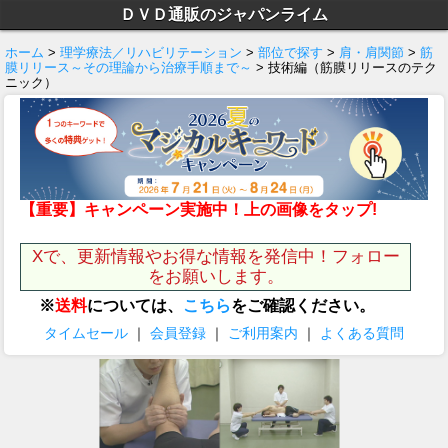
ＤＶＤ通販のジャパンライム
ホーム
>
理学療法／リハビリテーション
>
部位で探す
>
肩・肩関節
>
筋
膜リリース～その理論から治療手順まで～
> 技術編（筋膜リリースのテク
ニック）
【重要】キャンペーン実施中！上の画像をタップ!
Xで、更新情報やお得な情報を発信中！フォロー
をお願いします。
※
送料
については、
こちら
をご確認ください。
タイムセール
｜
会員登録
｜
ご利用案内
｜
よくある質問