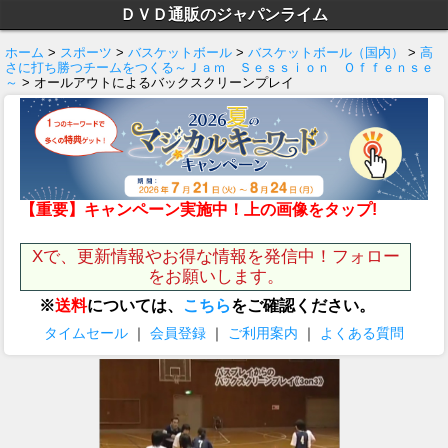
ＤＶＤ通販のジャパンライム
ホーム
>
スポーツ
>
バスケットボール
>
バスケットボール（国内）
>
高
さに打ち勝つチームをつくる～Ｊａｍ Ｓｅｓｓｉｏｎ Ｏｆｆｅｎｓｅ
～
> オールアウトによるバックスクリーンプレイ
【重要】キャンペーン実施中！上の画像をタップ!
Xで、更新情報やお得な情報を発信中！フォロー
をお願いします。
※
送料
については、
こちら
をご確認ください。
タイムセール
｜
会員登録
｜
ご利用案内
｜
よくある質問