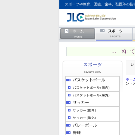
スポーツや教育、医療、歯科、獣医等の指
… Xに
い
ホー
ン・