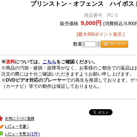
プリンストン・オフェンス ハイポス
商品番号 PC-3
9,000円
販売価格
(消費税込:9,900
[最大450ポイント進呈 ]
数量
※
送料
については、
こちら
をご確認ください。
※商品の汚損・破損・故障等がなく、お客様のご都合での返品は
注文の際には十分ご確認いただきますようお願い申し上げます。
※
DVDビデオ対応のプレーヤー
での再生を推奨しております。ゲ
（カーナビ）等での動作は保証しておりません。
(1件)