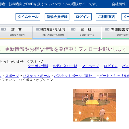
導者・技術者向けDVDを扱うジャパンライムの通販サイトです。
会社情報
タイムセール
新規会員登録
ログイン
ご利用案内
ク
て、更新情報やお得な情報を発信中！フォローお願いします！
らっしゃいませ ゲストさん
クーポン情報
お気に入り一覧
マイページ
ログイン
パス
ム
>
スポーツ
>
バスケットボール
>
バスケットボール（海外）
>
ピート・キャリル
オフェンス ハイポストオプション