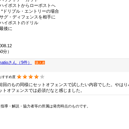
●ハイポストからローポストへ
*ドリブル・エントリーの場合
●サグ・ディフェンスを相手に
●ハイポストのドリル
●最後に
008.12
50分）
matioさん（9件）
購入者
おすすめ度
前回のもの同様にセットオフェンスで試したい内容でした。やはり
ットオフェンスでは必須だなと感じました。
※指導・解説・協力者等の所属は発売時点のものです。