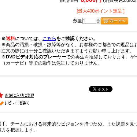
販売価格
(消費税込:8,800
[最大400ポイント進呈 ]
数量
※
送料
については、
こちら
をご確認ください。
※商品の汚損・破損・故障等がなく、お客様のご都合での返品は
注文の際には十分ご確認いただきますようお願い申し上げます。
※
DVDビデオ対応のプレーヤー
での再生を推奨しております。ゲ
（カーナビ）等での動作は保証しておりません。
選手、チームにおける将来的なビジョンを持つため、また課題を見
能力を把握します。