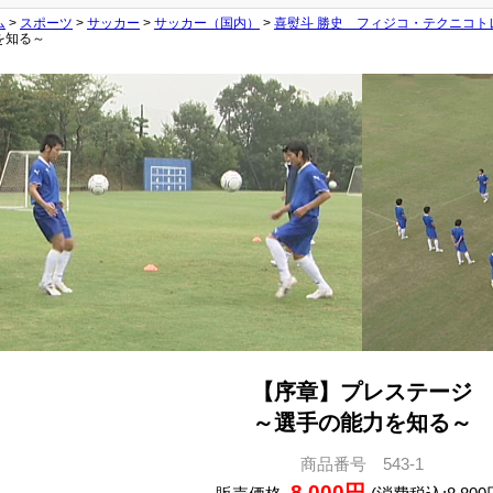
ム
>
スポーツ
>
サッカー
>
サッカー（国内）
>
喜熨斗 勝史 フィジコ・テクニコト
を知る～
【序章】プレステージ
～選手の能力を知る～
商品番号 543-1
8,000円