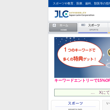
スポーツや教育、医療、歯科、獣医等の指
キーワードエントリーで15%O
… Xに
い