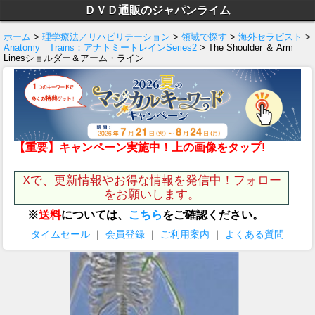
ＤＶＤ通販のジャパンライム
ホーム
>
理学療法／リハビリテーション
>
領域で探す
>
海外セラピスト
>
Anatomy Trains：アナトミートレインSeries2
> The Shoulder ＆ Arm
Linesショルダー＆アーム・ライン
【重要】キャンペーン実施中！上の画像をタップ!
Xで、更新情報やお得な情報を発信中！フォロー
をお願いします。
※
送料
については、
こちら
をご確認ください。
タイムセール
｜
会員登録
｜
ご利用案内
｜
よくある質問