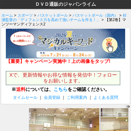
ＤＶＤ通販のジャパンライム
ホーム
>
スポーツ
>
バスケットボール
>
バスケットボール（国内）
>
杉
浦監督の「ディフェンス力を高めて強いチームを作る！」
> 【第2巻】マ
ンツーマンディフェンス2
【重要】キャンペーン実施中！上の画像をタップ!
Xで、更新情報やお得な情報を発信中！フォロー
をお願いします。
※
送料
については、
こちら
をご確認ください。
タイムセール
｜
会員登録
｜
ご利用案内
｜
よくある質問