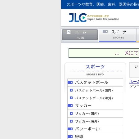
スポーツや教育、医療、歯科、獣医等の指
… Xに
い
ホー
ンツ