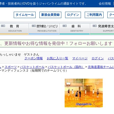
導者・技術者向けDVDを扱うジャパンライムの通販サイトです。
会社情報
タイムセール
新規会員登録
ログイン
ご利用案内
ク
て、更新情報やお得な情報を発信中！フォローお願いします！
らっしゃいませ ゲストさん
クーポン情報
お気に入り一覧
マイページ
ログイン
パス
ム
>
スポーツ
>
バスケットボール
>
バスケットボール（国内）
>
北海道選抜チーム
ーマンディフェンス２（短期間でのチームづくり）