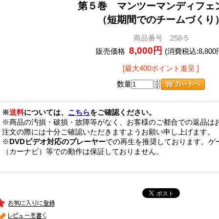
第５巻 マンツーマンディフェ
（短期間でのチームづくり
商品番号 258-5
8,000円
販売価格
(消費税込:8,800
[最大400ポイント進呈 ]
数量
※
送料
については、
こちら
をご確認ください。
※商品の汚損・破損・故障等がなく、お客様のご都合での返品は
注文の際には十分ご確認いただきますようお願い申し上げます。
※
DVDビデオ対応のプレーヤー
での再生を推奨しております。ゲ
（カーナビ）等での動作は保証しておりません。