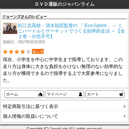
ＤＶＤ通販のジャパンライム
ジョーンズさんのレビュー
松江北高校・清水禎宏監督の 「 Eco-Sprint 」～ ミ
ニハードルとサーキットでつくる効率的走法 ～【全
２巻・分売不可】
投稿日：2017年02月10日
購入者
現在、小学生を中心に中学生まで指導しております。この
走り方は身体に大きな負担をかけない無理のない効率的な
走り方が獲得できるので指導する上で大変参考になりまし
た。
ホーム
マイページ
カート
特定商取引法に基づく表示
個人情報の取扱いについて
Copyright (C) JapanLaim ALL rights reserved.