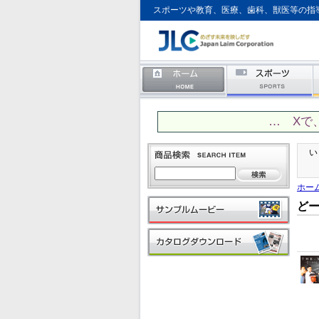
スポーツや教育、医療、歯科、獣医等の指
… Xで
い
ホー
ど