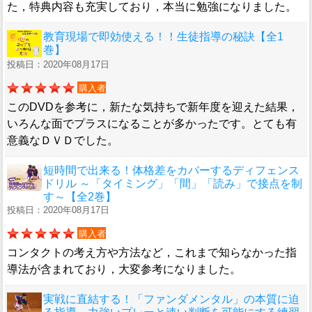
た，特典内容も充実しており，本当に勉強になりました。
教育現場で即効使える！！生徒指導の秘訣【全1
巻】
投稿日：2020年08月17日
購入者
このDVDを参考に，新たな気持ちで新年度を迎えた結果，
いろんな面でプラスになることが多かったです。とても有
意義なＤＶＤでした。
短時間で出来る！体格差をカバーするディフェンス
ドリル ～「タイミング」「間」「読み」で接点を制
す～【全2巻】
投稿日：2020年08月17日
購入者
コンタクトの考え方や方法など，これまで知らなかった指
導法が含まれており，大変参考になりました。
実戦に直結する！「ファンダメンタル」の本質に迫