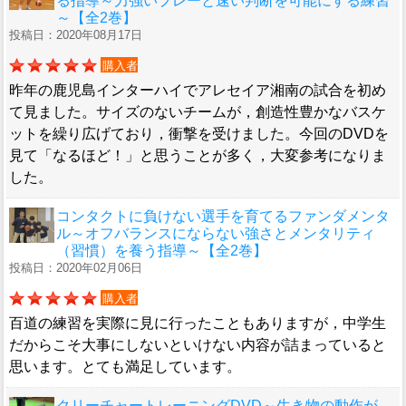
る指導～力強いプレーと速い判断を可能にする練習
～【全2巻】
投稿日：2020年08月17日
購入者
昨年の鹿児島インターハイでアレセイア湘南の試合を初め
て見ました。サイズのないチームが，創造性豊かなバスケ
ットを繰り広げており，衝撃を受けました。今回のDVDを
見て「なるほど！」と思うことが多く，大変参考になりま
した。
コンタクトに負けない選手を育てるファンダメンタ
ル～オフバランスにならない強さとメンタリティ
（習慣）を養う指導～【全2巻】
投稿日：2020年02月06日
購入者
百道の練習を実際に見に行ったこともありますが，中学生
だからこそ大事にしないといけない内容が詰まっていると
思います。とても満足しています。
クリーチャートレーニングDVD～生き物の動作が、