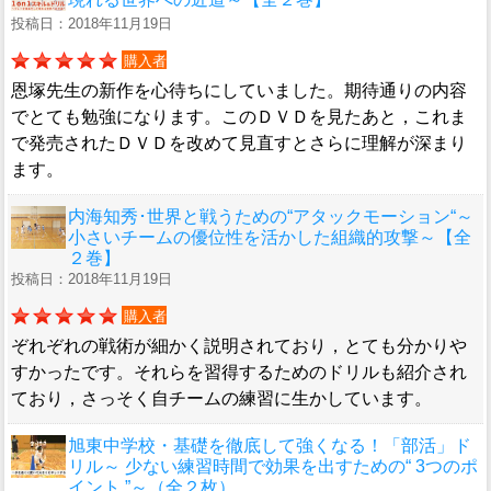
投稿日：2018年11月19日
購入者
恩塚先生の新作を心待ちにしていました。期待通りの内容
でとても勉強になります。このＤＶＤを見たあと，これま
で発売されたＤＶＤを改めて見直すとさらに理解が深まり
ます。
内海知秀･世界と戦うための“アタックモーション“～
小さいチームの優位性を活かした組織的攻撃～【全
２巻】
投稿日：2018年11月19日
購入者
ぞれぞれの戦術が細かく説明されており，とても分かりや
すかったです。それらを習得するためのドリルも紹介され
ており，さっそく自チームの練習に生かしています。
旭東中学校・基礎を徹底して強くなる！「部活」ド
リル～ 少ない練習時間で効果を出すための“ 3つのポ
イント ”～（全２枚）