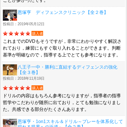
ことが多かったです。
恩塚亨 ディフェンスクリニック【全２巻】
投稿日：2019年05月12日
購入者
これまでのDVDもそうですが，非常にわかりやすく解説さ
れており，練習にもすぐ取り入れることができます。判断
基準が明確なので，指導する上でとても参考になります。
八王子一中・勝利に直結するディフェンスの強化
【全３巻】
投稿日：2018年11月19日
購入者
ドリルの内容はもちろん参考になりますが，指導者の指導
哲学やこだわりが随所に出ており，とても勉強になりまし
た。共感できる部分がたくさんあります。
恩塚亨・1on1スキル＆ドリル～プレーを体系化して
現れる世界への近道～【全２巻】