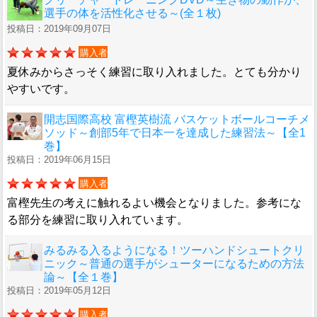
選手の体を活性化させる～(全１枚)
投稿日：2019年09月07日
購入者
夏休みからさっそく練習に取り入れました。とても分かり
やすいです。
開志国際高校 富樫英樹流 バスケットボールコーチメ
ソッド～創部5年で日本一を達成した練習法～【全1
巻】
投稿日：2019年06月15日
購入者
富樫先生の考えに触れるよい機会となりました。参考にな
る部分を練習に取り入れています。
みるみる入るようになる！ツーハンドシュートクリ
ニック～普通の選手がシューターになるための方法
論～【全１巻】
投稿日：2019年05月12日
購入者