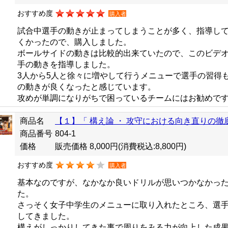
おすすめ度
購入者
試合中選手の動きが止まってしまうことが多く、指導し
くかったので、購入しました。
ボールサイドの動きは比較的出来ていたので、このビデ
手の動きを指導しました。
3人から5人と徐々に増やして行うメニューで選手の習得
の動きが良くなったと感じています。
攻めが単調になりがちで困っているチームにはお勧めで
商品名
【１】「 構え論 ・ 攻守における向き直りの徹底
商品番号
804-1
価格
販売価格 8,000円
(消費税込:8,800円)
おすすめ度
購入者
基本なのですが、なかなか良いドリルが思いつかなかっ
た。
さっそく女子中学生のメニューに取り入れたところ、選
してきました。
構えがしっかりしてきた事で周りをみる力が向上した成