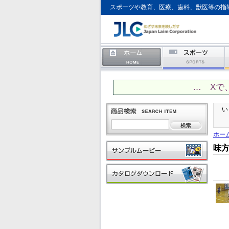
スポーツや教育、医療、歯科、獣医等の指
… Xで
い
ホー
味