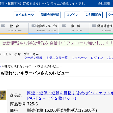
導者・技術者向けDVDを扱うジャパンライムの通販サイトです。
会社情報
タイムセール
新規会員登録
ログイン
ご利用案内
ク
、更新情報やお得な情報を発信中！フォローお願いします！
らっしゃいませ ゲストさん
クーポン情報
お気に入り一覧
マイページ
ログイン
パス
ム
> 味方も取れないキラーパスさんのレビュー
方も取れないキラーパスさんのレビュー
関連・連係・連動を目指す“あわせ”バスケット
商品名
PART２～（全２枚セット）
商品番号
725-S
価格
販売価格 16,000円
(消費税込:17,600円)