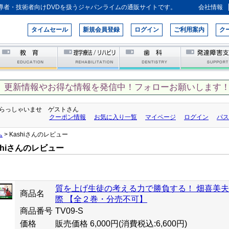
導者・技術者向けDVDを扱うジャパンライムの通販サイトです。
会社情報
タイムセール
新規会員登録
ログイン
ご利用案内
ク
、更新情報やお得な情報を発信中！フォローお願いします！
らっしゃいませ ゲストさん
クーポン情報
お気に入り一覧
マイページ
ログイン
パス
ム
> Kashiさんのレビュー
shiさんのレビュー
質を上げ生徒の考える力で勝負する！ 畑喜美
商品名
際 【全２巻・分売不可】
商品番号
TV09-S
価格
販売価格 6,000円
(消費税込:6,600円)