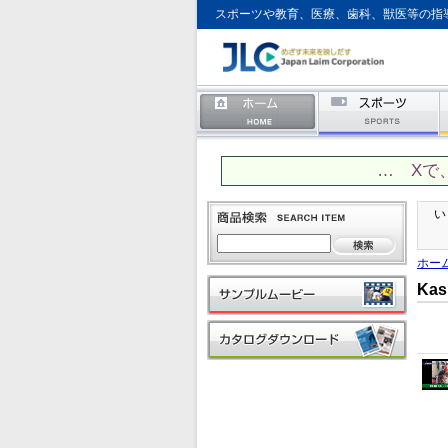
スポーツや教育、医療、歯科、獣医等の指
… Xで
い
ホー
Ka