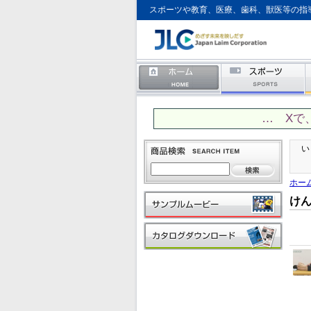
スポーツや教育、医療、歯科、獣医等の指
… Xで
い
ホー
け