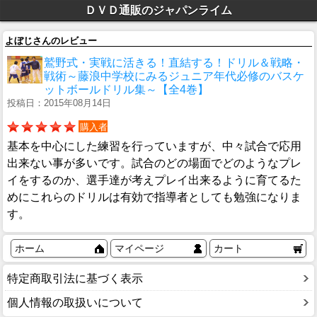
ＤＶＤ通販のジャパンライム
よぼじさんのレビュー
鷲野式・実戦に活きる！直結する！ドリル＆戦略・
戦術～藤浪中学校にみるジュニア年代必修のバスケ
ットボールドリル集～【全4巻】
投稿日：2015年08月14日
購入者
基本を中心にした練習を行っていますが、中々試合で応用
出来ない事が多いです。試合のどの場面でどのようなプレ
イをするのか、選手達が考えプレイ出来るように育てるた
めにこれらのドリルは有効で指導者としても勉強になりま
す。
ホーム
マイページ
カート
特定商取引法に基づく表示
個人情報の取扱いについて