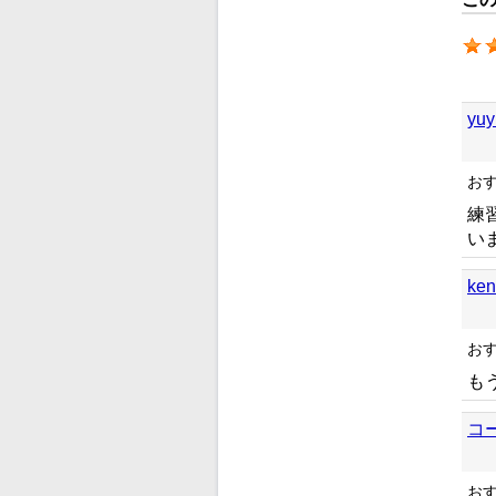
yu
お
練
い
ke
お
も
コ
お