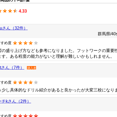
4.33
yuさん（32件）
群馬県/40
すすめ度
習の盛り上げ方なども参考になりました。フットワークの重要
ます。ある程度の能力がないと理解が難しいかもしれません。
ntさん（7件）
購入者
すすめ度
う少し具体的なドリル紹介があると良かったが大変三校になり
ーチkさん（2件）
すすめ度