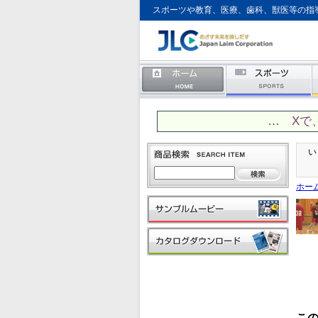
スポーツや教育、医療、歯科、獣医等の指
… Xで
い
ホー
こ