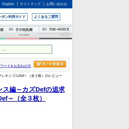
English
サイトマップ
お問い合わせ
ーポン利用ガイド
よくあるご質問
 …
ワードをお忘れの方
フレキシブルDef～（全３枚）のレビュー
ス編～カズDefの追求
ef～（全３枚）