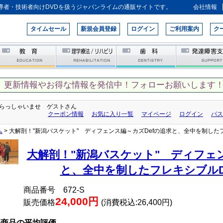
導者・技術者向けDVDを扱うジャパンライムの通販サイトです。
会社情報
タイムセール
新規会員登録
ログイン
ご利用案内
ク
、更新情報やお得な情報を発信中！フォローお願いします！
らっしゃいませ ゲストさん
クーポン情報
お気に入り一覧
マイページ
ログイン
パス
ム
> 大解剖！"新潟バスケット" ディフェンス編～カズDefの追求と、全中を制した
大解剖！"新潟バスケット" ディフェン
と、全中を制したフレキシブルD
商品番号 672-S
24,000円
販売価格
(消費税込:26,400円)
の商品の平均評価