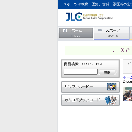
スポーツや教育、医療、歯科、獣医等の指
… Xで
い
ホー
Dis