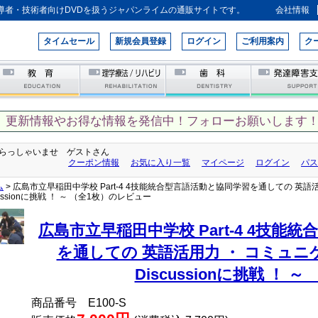
導者・技術者向けDVDを扱うジャパンライムの通販サイトです。
会社情報
タイムセール
新規会員登録
ログイン
ご利用案内
ク
、更新情報やお得な情報を発信中！フォローお願いします！
らっしゃいませ ゲストさん
クーポン情報
お気に入り一覧
マイページ
ログイン
パス
ム
> 広島市立早稲田中学校 Part-4 4技能統合型言語活動と協同学習を通しての 英語
cussionに挑戦 ！ ～ （全1枚）のレビュー
広島市立早稲田中学校 Part-4 4技能
を通しての 英語活用力 ・ コミュニ
Discussionに挑戦 ！ ～
商品番号 E100-S