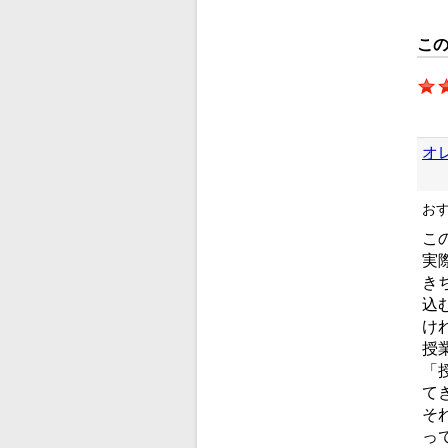
こ
オ
お
こ
実
き
込
け
授
「
て
そ
っ