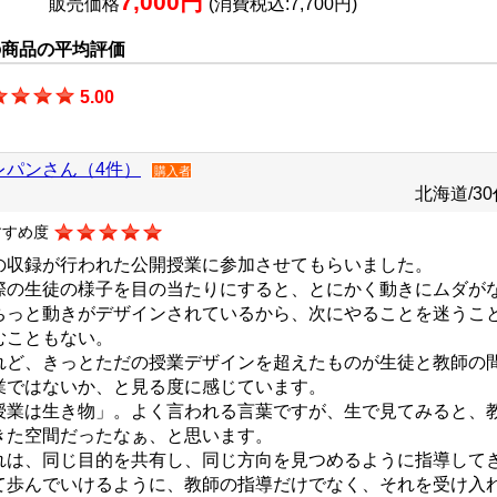
7,000円
販売価格
(消費税込:7,700円)
の商品の平均評価
5.00
レパンさん（4件）
購入者
北海道/30
すすめ度
の収録が行われた公開授業に参加させてもらいました。
際の生徒の様子を目の当たりにすると、とにかく動きにムダが
ちっと動きがデザインされているから、次にやることを迷うこ
むこともない。
れど、きっとただの授業デザインを超えたものが生徒と教師の
業ではないか、と見る度に感じています。
授業は生き物」。よく言われる言葉ですが、生で見てみると、
きた空間だったなぁ、と思います。
れは、同じ目的を共有し、同じ方向を見つめるように指導して
て歩んでいけるように、教師の指導だけでなく、それを受け入