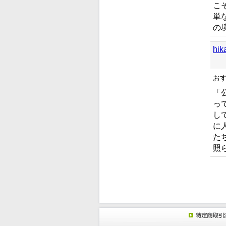
こ
単
の
hi
お
「
っ
し
に
た
照