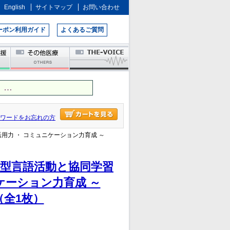
English
サイトマップ
お問い合わせ
ーポン利用ガイド
よくあるご質問
 …
ワードをお忘れの方
活用力 ・ コミュニケーション力育成 ～
統合型言語活動と協同学習
ケーション力育成 ～
 （全1枚）