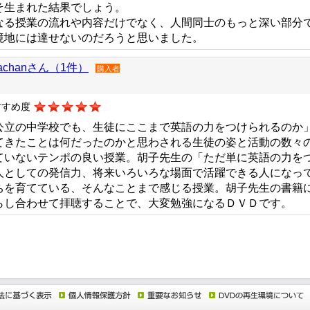
そ生まれた結果でしょう。
なる授業の流れや内容だけでなく、人間同士のもっと深い部分
境地には達せないのだろうと思いました。
kachanさん（1件）
購入者
すすめ度
公立の中学校でも、生徒にここまで英語の力をつけられるのか
てきたことは何だったのかと思わされる生徒の姿と活動の数々
ていないテンポの良い授業。胡子先生の「ただ単に英語の力を
人としての発信力、将来いろいろな場面で活躍できる人になっ
ちを育てている、そんなことまで感じる授業。胡子先生の書籍
らし合わせて拝聴することで、大変勉強になるＤＶＤです。