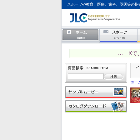
スポーツや教育、医療、歯科、獣医等の指
… Xで
い
ホー