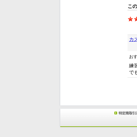
こ
カ
お
練
で