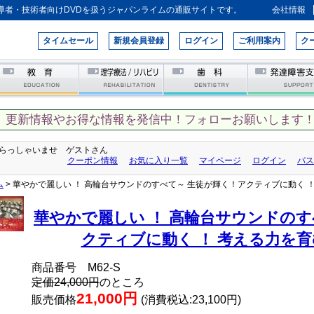
導者・技術者向けDVDを扱うジャパンライムの通販サイトです。
会社情報
タイムセール
新規会員登録
ログイン
ご利用案内
ク
、更新情報やお得な情報を発信中！フォローお願いします！
らっしゃいませ ゲストさん
クーポン情報
お気に入り一覧
マイページ
ログイン
パス
ム
> 華やかで麗しい ！ 高輪台サウンドのすべて～ 生徒が輝く！アクティブに動く 
華やかで麗しい ！ 高輪台サウンドのす
クティブに動く ！ 考える力を育
商品番号 M62-S
定価24,000円
のところ
21,000円
販売価格
(消費税込:23,100円)