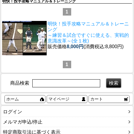
明快！投手攻略マニュアル＆トレーニング
1
明快！投手攻略マニュアル＆トレーニ
ング
～練習＆試合ですぐに使える、実戦的
意識改革～(全１枚)
販売価格
8,000円
(消費税込:8,800円)
1
商品検索
ホーム
マイページ
カート
ログイン
メルマガ申込/停止
特定商取引法に基づく表示