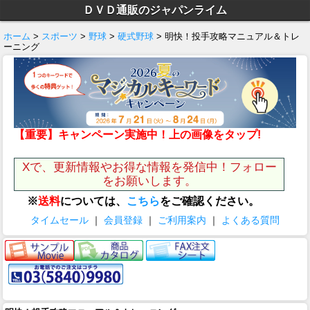
ＤＶＤ通販のジャパンライム
ホーム
>
スポーツ
>
野球
>
硬式野球
> 明快！投手攻略マニュアル＆トレ
ーニング
【重要】キャンペーン実施中！上の画像をタップ!
Xで、更新情報やお得な情報を発信中！フォロー
をお願いします。
※
送料
については、
こちら
をご確認ください。
タイムセール
｜
会員登録
｜
ご利用案内
｜
よくある質問