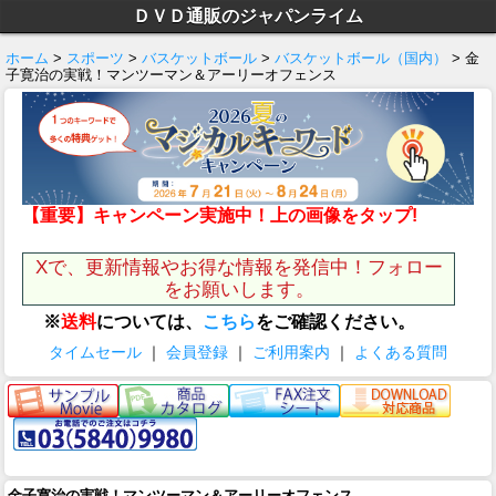
ＤＶＤ通販のジャパンライム
ホーム
>
スポーツ
>
バスケットボール
>
バスケットボール（国内）
> 金
子寛治の実戦！マンツーマン＆アーリーオフェンス
【重要】キャンペーン実施中！上の画像をタップ!
Xで、更新情報やお得な情報を発信中！フォロー
をお願いします。
※
送料
については、
こちら
をご確認ください。
タイムセール
｜
会員登録
｜
ご利用案内
｜
よくある質問
金子寛治の実戦！マンツーマン＆アーリーオフェンス