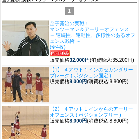
1
金子寛治の実戦！
マンツーマン＆アーリーオフェンス
～ 連続性、連動性、多様性のあるオフ
ェンス戦術 ～
(全4枚)
販売価格
32,000円
(消費税込:35,200円)
【1】 ４アウト１インのセカンダリー
ブレーク ( ポジション固定 )
販売価格
8,000円
(消費税込:8,800円)
【2】 ４アウト１インからのアーリー
オフェンス ( ポジションフリー )
販売価格
8,000円
(消費税込:8,800円)