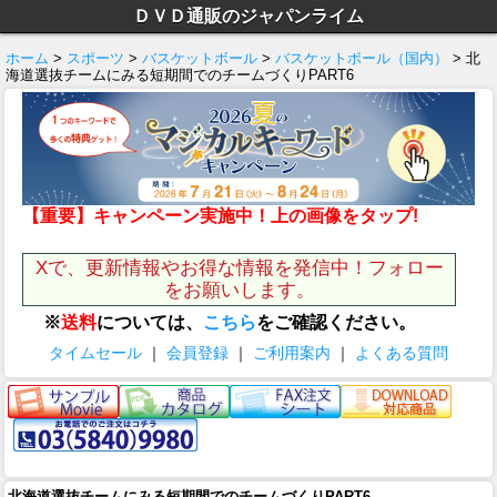
ＤＶＤ通販のジャパンライム
ホーム
>
スポーツ
>
バスケットボール
>
バスケットボール（国内）
> 北
海道選抜チームにみる短期間でのチームづくりPART6
【重要】キャンペーン実施中！上の画像をタップ!
Xで、更新情報やお得な情報を発信中！フォロー
をお願いします。
※
送料
については、
こちら
をご確認ください。
タイムセール
｜
会員登録
｜
ご利用案内
｜
よくある質問
北海道選抜チームにみる短期間でのチームづくりPART6