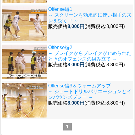
Offense編1
～ スクリーンを効果的に使い相手のズ
レを突く ！～
販売価格
8,000円
(消費税込:8,800円)
Offense編2
～ ブレイクからブレイクが止められた
ときのオフェンスの組み立て ～
販売価格
8,000円
(消費税込:8,800円)
Offense編3＆ウォームアップ
～ シュートドリルバリエーションとイ
ンバウンズプレー ～
販売価格
8,000円
(消費税込:8,800円)
1