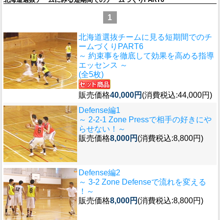
1
北海道選抜チームに見る短期間でのチ
ームづくりPART6
～ 約束事を徹底して効果を高める指導
エッセンス ～
(全5枚)
販売価格
40,000円
(消費税込:44,000円)
Defense編1
～ 2-2-1 Zone Pressで相手の好きにや
らせない！～
販売価格
8,000円
(消費税込:8,800円)
Defense編2
～ 3-2 Zone Defenseで流れを変える
！～
販売価格
8,000円
(消費税込:8,800円)