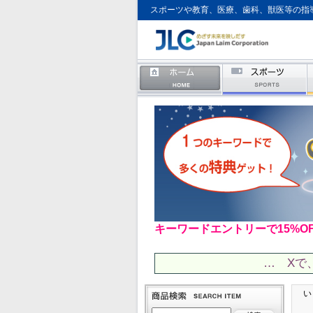
スポーツや教育、医療、歯科、獣医等の指
キーワードエントリーで15%O
… Xで
い